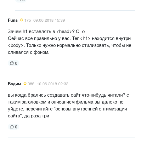
Funs
175
09.06.2018 15:39
Зачем h1 вставлять в <head>? О_о
Сейчас все правильно у вас. Тег <h1> находится внутри
<body>. Только нужно нормально стилизовать, чтобы не
сливался с фоном.
0
Вадим
988
10.06.2018 02:33
вы когда брались создавать сайт что-нибудь читали? с
таким заголовком и описанием фильма вы далеко не
уйдете, перечитайте "основы внутренней оптимизации
сайта", да раза три
0