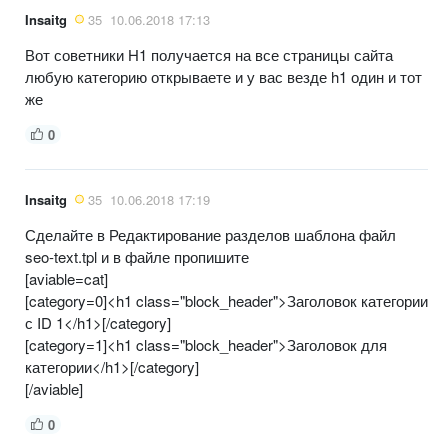
Insaitg
35
10.06.2018 17:13
Вот советники H1 получается на все страницы сайта
любую категорию открываете и у вас везде h1 один и тот
же
0
Insaitg
35
10.06.2018 17:19
Сделайте в Редактирование разделов шаблона файл
seo-text.tpl и в файле пропишите
[aviable=cat]
[category=0]<h1 class="block_header">Заголовок категории
с ID 1</h1>[/category]
[category=1]<h1 class="block_header">Заголовок для
категории</h1>[/category]
[/aviable]
0