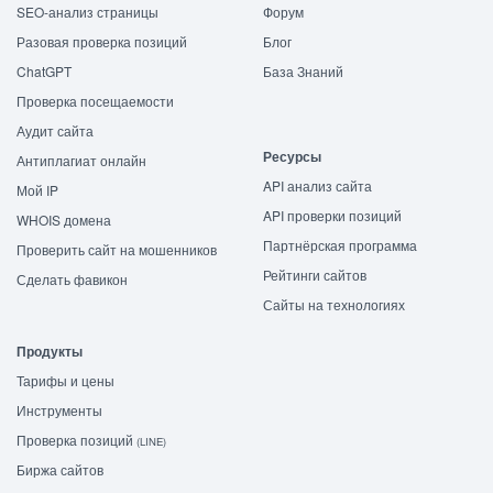
SEO-анализ страницы
Форум
Разовая проверка позиций
Блог
ChatGPT
База Знаний
Проверка посещаемости
Аудит сайта
Ресурсы
Антиплагиат онлайн
API анализ сайта
Мой IP
API проверки позиций
WHOIS домена
Партнёрская программа
Проверить сайт на мошенников
Рейтинги сайтов
Сделать фавикон
Сайты на технологиях
Продукты
Тарифы и цены
Инструменты
Проверка позиций
(LINE)
Биржа сайтов