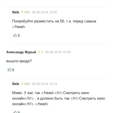
Skib
865
09.06.2018 15:05
Попробуйте разместить на 50, т.е. перед самым
</head>
0
Александр Мурый
0
09.06.2018 15:09
вышло вроде?
0
Skib
865
09.06.2018 15:14
Мимо. У вас так </head><h1>Смотреть кино
онлайн</h1> , а должно быть так <h1>Смотреть кино
онлайн</h1> </head>
0