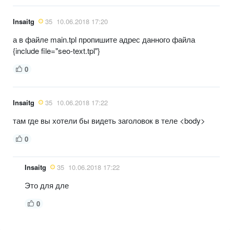
Insaitg
35
10.06.2018 17:20
а в файле main.tpl пропишите адрес данного файла
{include file="seo-text.tpl"}
0
Insaitg
35
10.06.2018 17:22
там где вы хотели бы видеть заголовок в теле <body>
0
Insaitg
35
10.06.2018 17:22
Это для дле
0