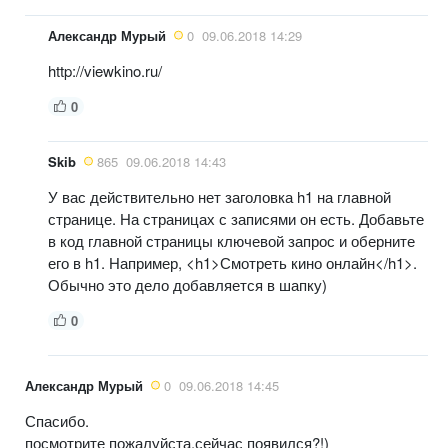
Александр Мурый
0
09.06.2018 14:29
http://viewkino.ru/
0
Skib
865
09.06.2018 14:43
У вас действительно нет заголовка h1 на главной
странице. На страницах с записями он есть. Добавьте
в код главной страницы ключевой запрос и оберните
его в h1. Например, <h1>Смотреть кино онлайн</h1>.
Обычно это дело добавляется в шапку)
0
Александр Мурый
0
09.06.2018 14:45
Спасибо.
посмотрите пожалуйста,сейчас появился?!)