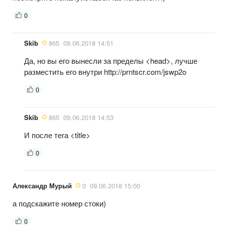
0
Skib
865
09.06.2018 14:51
Да, но вы его вынесли за пределы <head>, лучше
разместить его внутри http://prntscr.com/jswp2o
0
Skib
865
09.06.2018 14:53
И после тега <title>
0
Александр Мурый
0
09.06.2018 15:00
а подскажите номер стоки)
0