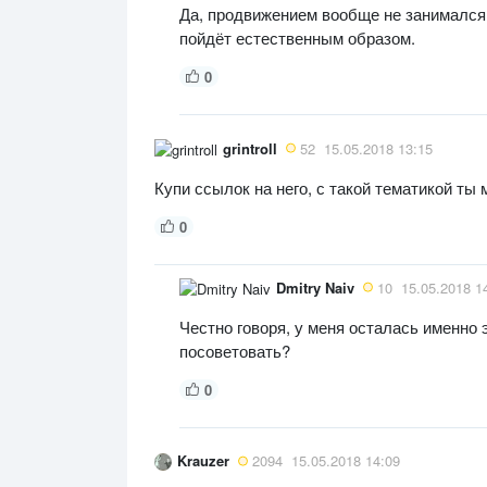
Да, продвижением вообще не занимался. 
пойдёт естественным образом.
0
grintroll
52
15.05.2018 13:15
Купи ссылок на него, с такой тематикой ты
0
Dmitry Naiv
10
15.05.2018 1
Честно говоря, у меня осталась именно э
посоветовать?
0
Krauzer
2094
15.05.2018 14:09