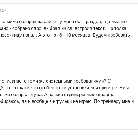
0:27
по-мимо обзоров на сайте - у меня есть раздел, где именно
но - собрано ядро, выбрал нч сч, встроил текст. Но толка
песочницу попал. А это - от 6 - 18 месяцев. Будем пробовать
е описание, с теми же системными требованиями? С
 что-то, какие-то особенности установки или при игре. Ну и
от же обзор с ютуба. А всякие стримеры имхо вообще
обираюсь, да и вообще в игрульки не играю. По трейлеру мне и