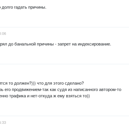
 долго гадать причины.
3:06
рял до банальной причины - запрет на индексирование.
ится то должен?))) что для этого сделано?
рь его продвижением-так как судя из написанного автором-то
енно трафика и нет-откуда ж ему взяться то))
4:33