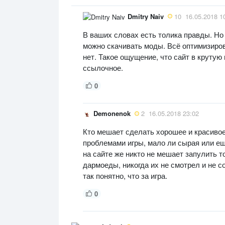
Dmitry Naiv
10
16.05.2018 1
В ваших словах есть толика правды. Но 
можно скачивать моды. Всё оптимизирова
нет. Такое ощущение, что сайт в крутую 
ссылочное.
0
Demonenok
2
16.05.2018 23:02
Кто мешает сделать хорошее и красиво
проблемами игры, мало ли сырая или ещё
на сайте же никто не мешает запулить т
дармоеды, никогда их не смотрел и не с
так понятно, что за игра.
0