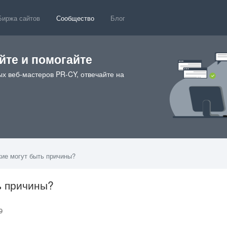
Биржа сайтов
Сообщество
Блог
те и помогайте
х веб-мастеров PR-CY, отвечайте на
кие могут быть причины?
ь причины?
39