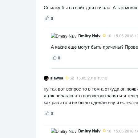
Ссылку бы на сайт для начала. А так можно
0
Dmitry Naiv
10
15.05.2018 1
А какие ещё могут быть причины? Прове
0
slawsa
62
15.05.2018 13:13
ну так вот вопрос то в том-а откуда он появ
я так полагаю-что посоветую заняться тепе
как раз это и не было сделано-ну и естеств
0
Dmitry Naiv
10
15.05.2018 1