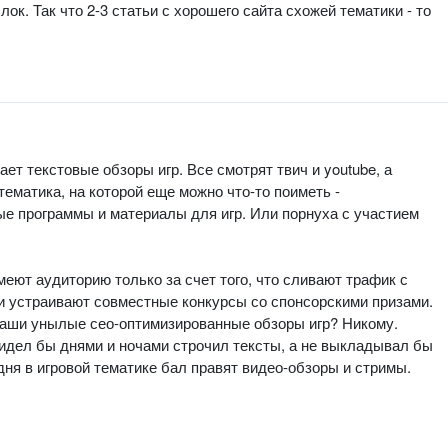
ок. Так что 2-3 статьи с хорошего сайта схожей тематики - то
ает текстовые обзоры игр. Все смотрят твич и youtube, а
ематика, на которой еще можно что-то поиметь -
е программы и материалы для игр. Или порнуха с участием
еют аудиторию только за счет того, что сливают трафик с
и устраивают совместные конкурсы со спонсорскими призами.
 ваши унылые сео-оптимизированные обзоры игр? Никому.
сидел бы днями и ночами строчил тексты, а не выкладывал бы
ня в игровой тематике бал правят видео-обзоры и стримы.