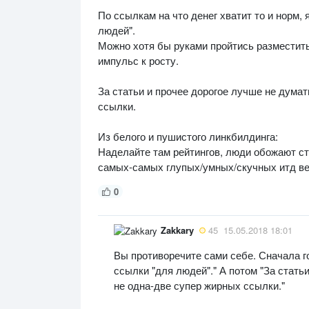
По ссылкам на что денег хватит то и норм, 
людей".
Можно хотя бы руками пройтись разместить
импульс к росту.
За статьи и прочее дорогое лучше не думат
ссылки.
Из белого и пушистого линкбилдинга:
Наделайте там рейтингов, люди обожают ст
самых-самых глупых/умных/скучных итд вещ
0
Zakkary
45
15.05.2018 18:01
Вы противоречите сами себе. Сначала го
ссылки "для людей"." А потом "За стать
не одна-две супер жирных ссылки."