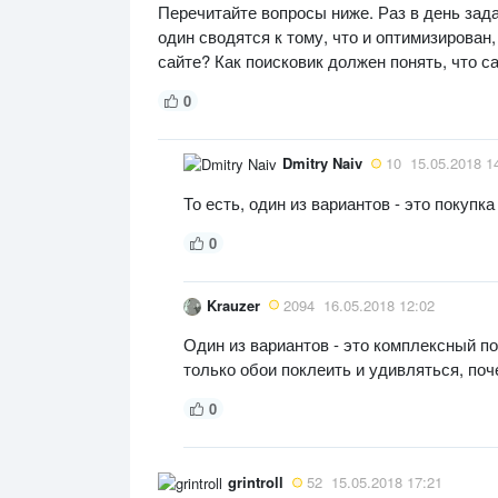
Перечитайте вопросы ниже. Раз в день зада
один сводятся к тому, что и оптимизирован,
сайте? Как поисковик должен понять, что 
0
Dmitry Naiv
10
15.05.2018 1
То есть, один из вариантов - это покупк
0
Krauzer
2094
16.05.2018 12:02
Один из вариантов - это комплексный по
только обои поклеить и удивляться, поч
0
grintroll
52
15.05.2018 17:21