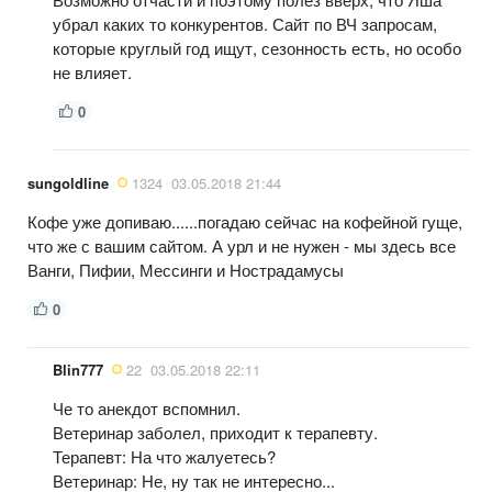
убрал каких то конкурентов. Сайт по ВЧ запросам,
которые круглый год ищут, сезонность есть, но особо
не влияет.
0
sungoldline
1324
03.05.2018 21:44
Кофе уже допиваю......погадаю сейчас на кофейной гуще,
что же с вашим сайтом. А урл и не нужен - мы здесь все
Ванги, Пифии, Мессинги и Нострадамусы
0
Blin777
22
03.05.2018 22:11
Че то анекдот вспомнил.
Ветеринар заболел, приходит к терапевту.
Терапевт: На что жалуетесь?
Ветеринар: Не, ну так не интересно...