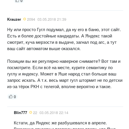
0
Krauzer
2094
03.05.2018 21:39
Ну или просто Гугл подумал, да ну его в баню, этот сайт.
Есть и более достойные кандидаты. А Яндекс такой
смотрит, куча мерзости в выдаче, загнал под агс, а тут
ваш сайт автоматом выше оказался.
Позиции вы же регулярно наверное снимаете? Вот там и
посмотрите. Если всё на месте, курите семантику по
гуглу и яндексу. Может в Яше народ стал больше ваш
запрос искать. А т.к. весь март гугл штормит не по детски
из-за тёрок РКН с телегой, вполне вероятно и такое.
0
Blin777
22
03.05.2018 22:14
Кстати, да Яндекс же разбушевался в апреле.
Возможно отчасти и поэтому полез вверх, что Яша