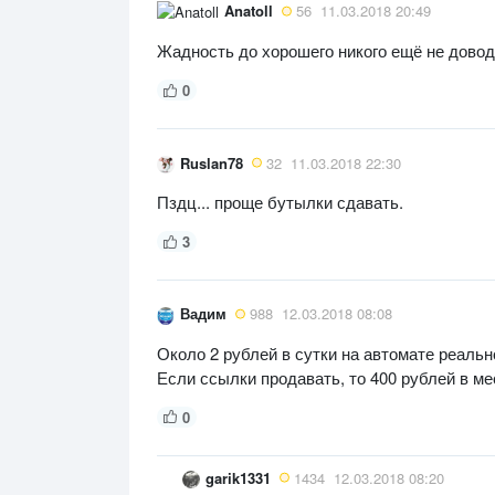
Anatoll
56
11.03.2018 20:49
Жадность до хорошего никого ещё не довод
0
Ruslan78
32
11.03.2018 22:30
Пздц... проще бутылки сдавать.
3
Вадим
988
12.03.2018 08:08
Около 2 рублей в сутки на автомате реальн
Если ссылки продавать, то 400 рублей в ме
0
garik1331
1434
12.03.2018 08:20