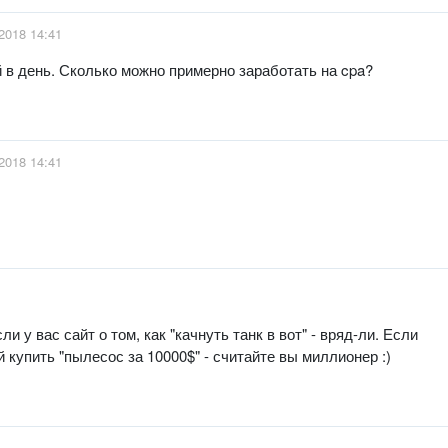
2018 14:41
й в день. Сколько можно примерно заработать на cpa?
2018 14:41
и у вас сайт о том, как "качнуть танк в вот" - вряд-ли. Если
й купить "пылесос за 10000$" - считайте вы миллионер :)