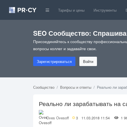
Тарифы и цены
Инструменты
SEO Сообщество: Спрашивай
Присоединяйтесь к сообществу профессиональны
вопросы коллег и задавайте свои.
Зарегистрироваться
Войти
Сообщество
Вопросы и ответы
Реально ли зара
Реально ли зарабатывать на с
Oves Ovesoff
3
11.03.2018 11:54
1 