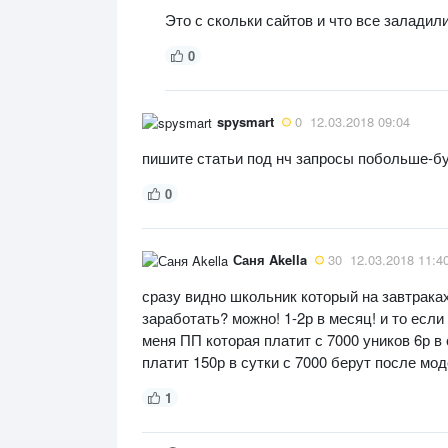
Это с скольки сайтов и что все заладили
0
spysmart
0
12.03.2018 09:04
пишите статьи под нч запросы побольше-бу
0
Саня Akella
30
12.03.2018 11:4
сразу видно школьник который на завтраках 
заработать? можно! 1-2р в месяц! и то если 
меня ПП которая платит с 7000 уников 6р в с
платит 150р в сутки с 7000 берут после мо
1