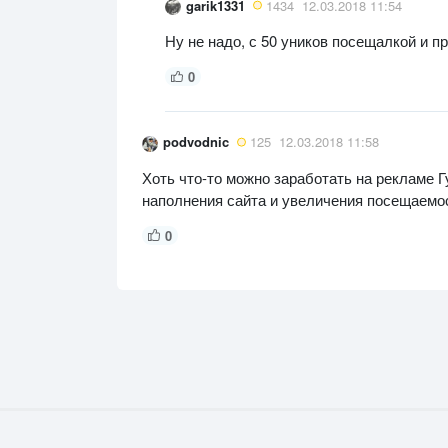
garik1331
1434
12.03.2018 11:54
Ну не надо, с 50 уников посещалкой и 
0
podvodnic
125
12.03.2018 11:58
Хоть что-то можно заработать на рекламе Г
наполнения сайта и увеличения посещаемос
0