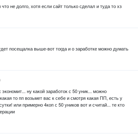
 что не долго, хотя если сайт только сделал и туда то хз
дет посещалка выше-вот тогда и о заработке можно думать
0
экономит... ну какой заработок с 50 уник... можно
какая то пп возьмет вас к себе и смотря какая ПП, есть у
утки! или примерно 4коп с 50 уников вот и считай... те кто
дерации