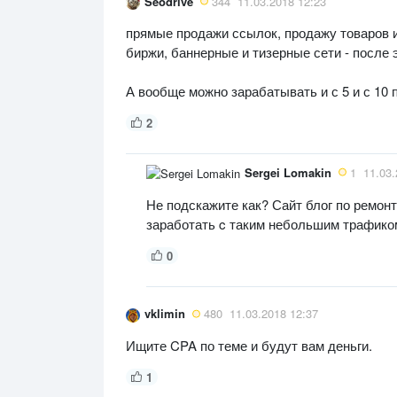
Seodrive
344
11.03.2018 12:23
прямые продажи ссылок, продажу товаров и
биржи, баннерные и тизерные сети - после э
А вообще можно зарабатывать и с 5 и с 10 
2
Sergei Lomakin
1
11.03.
Не подскажите как? Сайт блог по ремонт
заработать c таким небольшим трафико
0
vklimin
480
11.03.2018 12:37
Ищите CPA по теме и будут вам деньги.
1