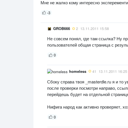
Мне не жалко кому интересно эксперементируй
-3
GROB666
2
13.11.2011 15:58
Не совсем понял, где там ссылка? Ну про
пользователей общая страница с резуль
0
homeless
41
13.11.2011 16:25
Сбоку справа твоя _masterdle.ru я и то 
после проверки посмотри направо, ссыл
перейдешь будет на отдельной странице
Нифига народ как активно проверяет, хоз
0