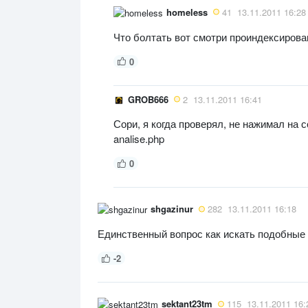
homeless
41
13.11.2011 16:28
Что болтать вот смотри проиндексированна
0
GROB666
2
13.11.2011 16:41
Сори, я когда проверял, не нажимал на 
analise.php
0
shgazinur
282
13.11.2011 16:18
Единственный вопрос как искать подобные 
-2
sektant23tm
115
13.11.2011 16: