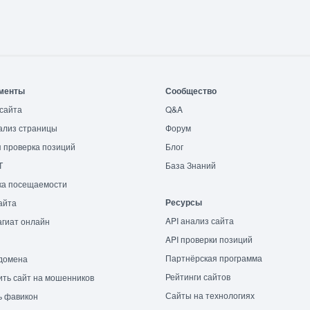
менты
Сообщество
сайта
Q&A
ализ страницы
Форум
 проверка позиций
Блог
T
База Знаний
ка посещаемости
Ресурсы
айта
API анализ сайта
гиат онлайн
API проверки позиций
Партнёрская программа
домена
Рейтинги сайтов
ть сайт на мошенников
Сайты на технологиях
ь фавикон