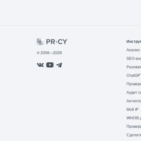
Инстру
Анализ 
© 2006—2026
SEO-ан
Разовая
ChatGP
Провер
Аудит с
Антипла
Мой IP
WHOIS 
Провери
Сделат