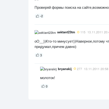
Проверяй формы поиска на сайте,возможно
-2
sektant23tm
115
13.11.2011 20:
оО__))Кто-то минусует))Наверное,потому чт
придумал,причем давно)
3
bryanskij
277
13.11.2011 20:58
молоток!
0