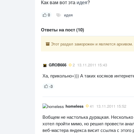
Как вам вот эта
идея
?
0
идея
Ответы на пост (10)
Этот раздел заморожен и является архивом.
GROB666
2
13.11.2011 15:43
Ха, прикольно=))) А таких косяков интернете
-3
homeless
41
13.11.2011 15:52
Вобщем не настолька дурацкая. Несколько 
хотел пройти мимо, но решил провести анал
веб-мастера яндекса висит ссылка с этого р