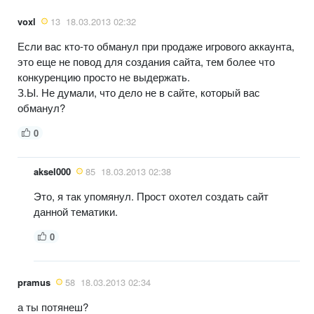
voxl
13
18.03.2013 02:32
Если вас кто-то обманул при продаже игрового аккаунта,
это еще не повод для создания сайта, тем более что
конкуренцию просто не выдержать.
З.Ы. Не думали, что дело не в сайте, который вас
обманул?
0
aksel000
85
18.03.2013 02:38
Это, я так упомянул. Прост охотел создать сайт
данной тематики.
0
pramus
58
18.03.2013 02:34
а ты потянеш?