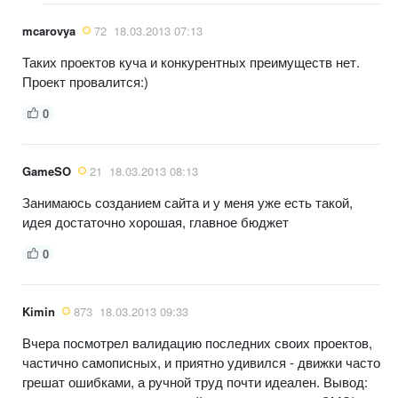
mcarovya
72
18.03.2013 07:13
Таких проектов куча и конкурентных преимуществ нет.
Проект провалится:)
0
GameSO
21
18.03.2013 08:13
Занимаюсь созданием сайта и у меня уже есть такой,
идея достаточно хорошая, главное бюджет
0
Kimin
873
18.03.2013 09:33
Вчера посмотрел валидацию последних своих проектов,
частично самописных, и приятно удивился - движки часто
грешат ошибками, а ручной труд почти идеален. Вывод: