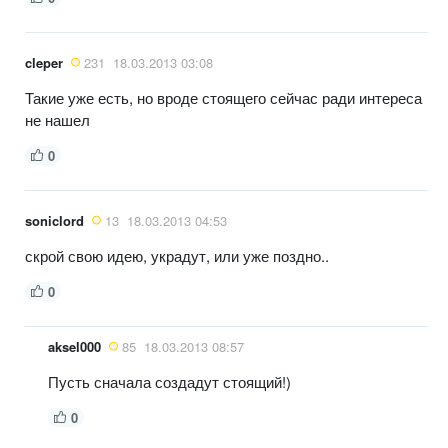
cleper
231
18.03.2013 03:08
Такие уже есть, но вроде стоящего сейчас ради интереса
не нашел
0
soniclord
13
18.03.2013 04:53
скрой свою идею, украдут, или уже поздно..
0
aksel000
85
18.03.2013 08:57
Пусть сначала создадут стоящий!)
0