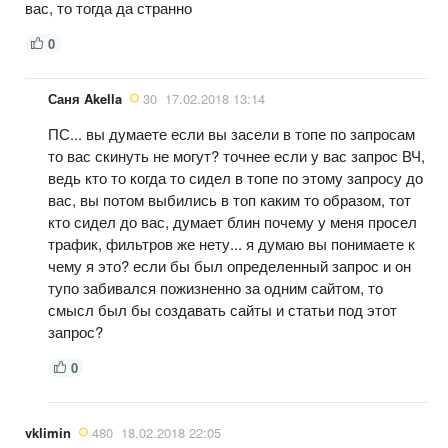
вас, то тогда да странно
0
Саня Akella
30
17.02.2018 13:14
ПС... вы думаете если вы засели в топе по запросам
то вас скинуть не могут? точнее если у вас запрос ВЧ,
ведь кто то когда то сидел в топе по этому запросу до
вас, вы потом выбились в топ каким то образом, тот
кто сидел до вас, думает блин почему у меня просел
трафик, фильтров же нету... я думаю вы понимаете к
чему я это? если бы был определенный запрос и он
тупо забивался пожизненно за одним сайтом, то
смысл был бы создавать сайты и статьи под этот
запрос?
0
vklimin
480
18.02.2018 22:05