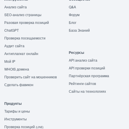
Анализ сайта
Q&A
SEO-анализ страницы
Форум
Разовая проверка позиций
Блог
ChatGPT
База Знаний
Проверка посещаемости
Аудит сайта
Ресурсы
Антиплагиат онлайн
API анализ сайта
Мой IP
API проверки позиций
WHOIS домена
Партнёрская программа
Проверить сайт на мошенников
Рейтинги сайтов
Сделать фавикон
Сайты на технологиях
Продукты
Тарифы и цены
Инструменты
Проверка позиций
(LINE)