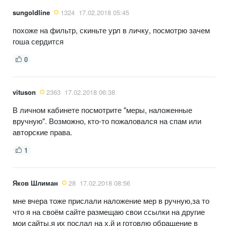
sungoldline
1324
17.02.2018 05:45
похоже на фильтр, скиньте урл в личку, посмотрю зачем
гоша сердится
0
vituson
2363
17.02.2018 06:38
В личном кабинете посмотрите "меры, наложенные
вручную". Возможно, кто-то пожаловался на спам или
авторские права.
1
Яков Шлиман
28
17.02.2018 08:56
мне вчера тоже прислали наложение мер в ручную,за то
что я на своём сайте размещаю свои ссылки на другие
мои сайты,я их послал на х.й и готовлю обращение в