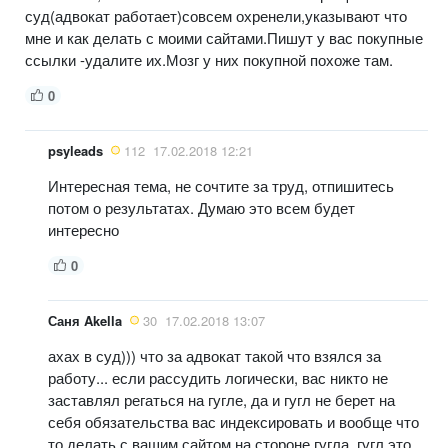
суд(адвокат работает)совсем охренели,указывают что
мне и как делать с моими сайтами.Пишут у вас покупные
ссылки -удалите их.Мозг у них покупной похоже там.
0
psyleads
112
17.02.2018 12:21
Интересная тема, не сочтите за труд, отпишитесь
потом о результатах. Думаю это всем будет
интересно
0
Саня Akella
30
17.02.2018 13:07
ахах в суд))) что за адвокат такой что взялся за
работу... если рассудить логически, вас никто не
заставлял регаться на гугле, да и гугл не берет на
себя обязательства вас индексировать и вообще что
то делать с вашим сайтом на стороне гугла. гугл это