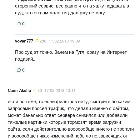
сторонний сервис, все равно что на яшку подавать в
суд, что он вам мало тиц дал ржу не могу
0
vovan777
238
17.02.2018 19:39
Про суд эт точно. Зачем на Гугл, сразу на Интернет
подавай...
0
Саня Akella
30
17.02.2018 13:11
если по теме, то если фильтров нету, смотрите по каким
запросами просел трафик, что делали именно с сайтом,
может банально ответ сервера снизился или добавили
тяжелые картинки которые тормозят время загрузки
сайта, если действительно вооооообще ничего не трогали
и воооообще никах изменений небыло не зависящих от