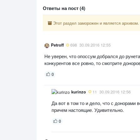
Ответы на пост (4)
Этот раздел заморожен и является архивом.
Petroff
698
30.09.2016 12:55
Не уверен, что опоссум добрался до рунета,
конкурентов все ровно, то смотрите доноров
0
kurinzo
11
30.09.2016 12:56
Да вот в том то и дело, что с донорами
причем настоящие. Удивительно.
0