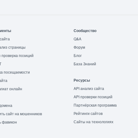
менты
Сообщество
сайта
Q&A
ализ страницы
Форум
 проверка позиций
Блог
T
База Знаний
ка посещаемости
Ресурсы
айта
API анализ сайта
гиат онлайн
API проверки позиций
Партнёрская программа
домена
Рейтинги сайтов
ть сайт на мошенников
Сайты на технологиях
ь фавикон