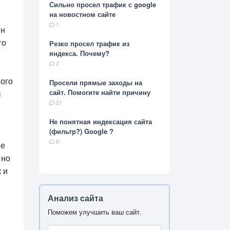
Сильно просел трафик с google
на новостном сайте
1
ин
го
Резко просел трафик из
яндекса. Почему?
2
ного
Просели прямые заходы на
сайт. Помогите найти причину
ы
21
Не понятная индексация сайта
(фильтр?) Google ?
6
ие
 но
 и
Анализ сайта
Поможем улучшить ваш сайт.