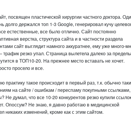
йт, посвящен пластической хирургии частного доктора. Од
ь долго держался топ 1-3 Google, генерировал кучу целево
все естественные, все было отлично. Сайт постоянно
птивная верстка, структура сайта и в частности раздела
ентами сайт выглядит намного аккуратнее, ему уже много-м
 — трафик резко упал. Страница вылетела далеко за предел
утится в ТОП10-20. На прежнее место вставать не хочет.
росто просело и все.
ю практику такое происходит в первый раз, т.к. обычно так
ниям на сайте / ошибкам / переспаму покупными ссылками,
ы? Не думал, что все 10-20 конкурентов резко купили ссылок
нет. Опоссум? Не знаю, я давно работаю в медицинской
ел никаких изменений, кроме как с этим сайтом.