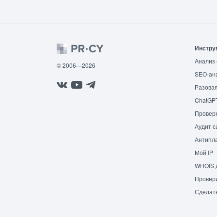
Инстру
Анализ 
© 2006—2026
SEO-ан
Разовая
ChatGP
Провер
Аудит с
Антипла
Мой IP
WHOIS 
Провери
Сделат