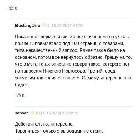
0
MustangOrro
4
15.12.2017 21:00
Пока полет нормальный. За исключением того, что с
nn.site.ru повылетало под 100 страниц с товарами,
типа некачественный запрос. Ранее такое было на
основном, потом все вернулось обратно. Грешу на то,
что в мета тегах описание товара такое, которого нет
по запросам Нижнего Новгорода. Третий город
запустим как копия основного. Самому интересно что
будет.
0
sansan
1680
15.12.2017 21:02
Действительно, интересно.
Торопиться только с выводами не стоит.