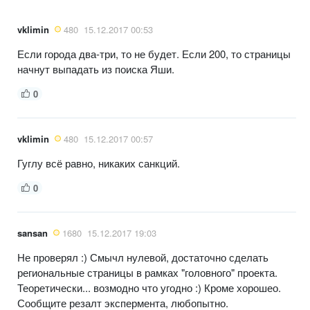
vklimin
480
15.12.2017 00:53
Если города два-три, то не будет. Если 200, то страницы
начнут выпадать из поиска Яши.
0
vklimin
480
15.12.2017 00:57
Гуглу всё равно, никаких санкций.
0
sansan
1680
15.12.2017 19:03
Не проверял :) Смычл нулевой, достаточно сделать
региональные страницы в рамках "головного" проекта.
Теоретически... возмодно что угодно :) Кроме хорошео.
Сообщите резалт экспермента, любопытно.