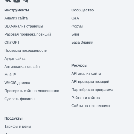
Инструменты
Сообщество
Анализ сайта
Q&A
SEO-анализ страницы
Форум
Разовая проверка позиций
Блог
ChatGPT
База Знаний
Проверка посещаемости
Аудит сайта
Ресурсы
Антиплагиат онлайн
API анализ сайта
Мой IP
API проверки позиций
WHOIS домена
Партнёрская программа
Проверить сайт на мошенников
Рейтинги сайтов
Сделать фавикон
Сайты на технологиях
Продукты
Тарифы и цены