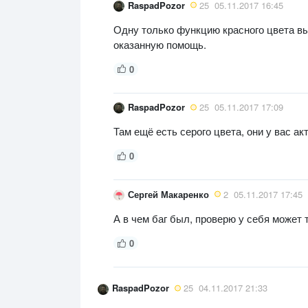
RaspadPozor
25
05.11.2017 16:45
Одну только функцию красного цвета выб
оказанную помощь.
0
RaspadPozor
25
05.11.2017 17:09
Там ещё есть серого цвета, они у вас а
0
Сергей Макаренко
2
05.11.2017 17:45
А в чем баг был, проверю у себя может 
0
RaspadPozor
25
04.11.2017 21:33