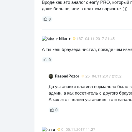
Вроде как это аналог clearfy PRO, который
даже больше, чем в платном варианте. )))
0
Nika_r
187
04.11.2017 21:45
А ты кеш браузера чистил, прежде чем изм
0
RaspadPozor
25
04.11.2017 21:52
До установки плагина нормально было вс
админ, а как посетитель с другого брау
А как этот плагин установил, то и начало
0
ru
0
05.11.2017 11:27