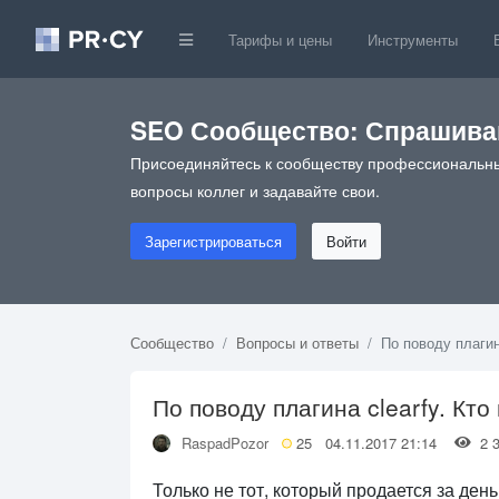
Тарифы и цены
Инструменты
SEO Сообщество: Спрашивай
Присоединяйтесь к сообществу профессиональны
вопросы коллег и задавайте свои.
Зарегистрироваться
Войти
Сообщество
Вопросы и ответы
По поводу плагин
По поводу плагина clearfy. Кт
RaspadPozor
25
04.11.2017 21:14
2 
Только не тот, который продается за ден