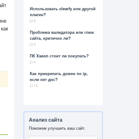
айт
Использовать clearfy или другой
плагин?
ине
9
 как
Проблема валидатора или глюк
сайта, критично ли?
6
ПК Xseon стоит ли покупать?
4
Как прикрепить домен по ip,
если нет днс?
13
Анализ сайта
Поможем улучшить ваш сайт.