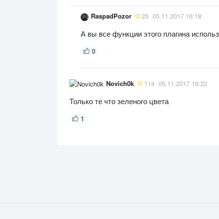
RaspadPozor
25
05.11.2017 16:18
А вы все функции этого плагина исполь
0
Novich0k
114
05.11.2017 16:22
Только те что зеленого цвета
1