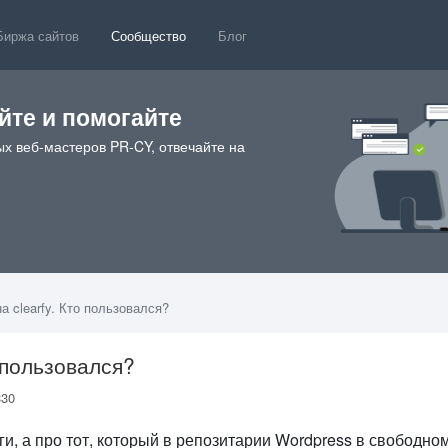
Биржа сайтов
Сообщество
Блог
те и помогайте
х веб-мастеров PR-CY, отвечайте на
а clearfy. Кто пользовался?
о пользовался?
330
ьги, а про тот, который в репозитарии Wordpress в свободно