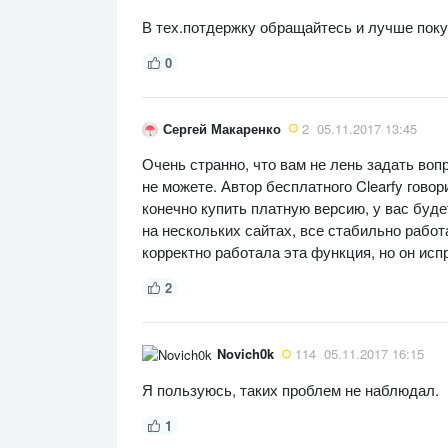
В тех.потдержку обращайтесь и лучше пок
0
Сергей Макаренко
2
05.11.2017 13:45
Очень странно, что вам не лень задать вопр
не можете. Автор бесплатного Clearfy гово
конечно купить платную версию, у вас буде
на нескольких сайтах, все стабильно работа
корректно работала эта функция, но он исп
2
Novich0k
114
05.11.2017 16:15
Я пользуюсь, таких проблем не наблюдал.
1