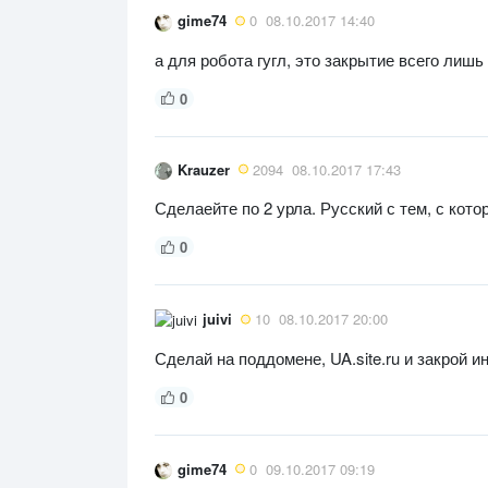
gime74
0
08.10.2017 14:40
а для робота гугл, это закрытие всего лишь
0
Krauzer
2094
08.10.2017 17:43
Сделаейте по 2 урла. Русский с тем, с кот
0
juivi
10
08.10.2017 20:00
Сделай на поддомене, UA.site.ru и закрой 
0
gime74
0
09.10.2017 09:19