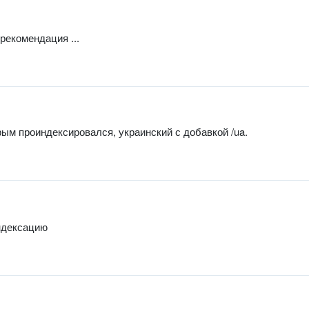
 рекомендация ...
орым проиндексировался, украинский с добавкой /ua.
индексацию