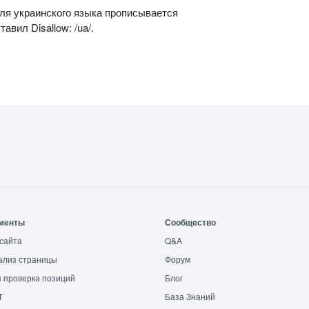
я украинского языка прописывается
ставил Disallow: /ua/.
менты
Сообщество
сайта
Q&A
ализ страницы
Форум
 проверка позиций
Блог
T
База Знаний