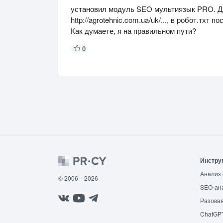
установил модуль SEO мультиязык PRO. Дл
http://agrotehnic.com.ua/uk/..., в робот.тхт по
Как думаете, я на правильном пути?
0
Инстру
Анализ 
© 2006—2026
SEO-ан
Разовая
ChatGP