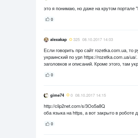
это я понимаю, но даже на крутом портале "
0
alexakap
325
08.10.2017 14:03
Если говорить про сайт rozetka.com.ua, то 
украинский по урл https://rozetka.com.ua/u
заголовков и описаний. Кроме этого, там укр
0
gime74
0
08.10.2017 14:15
http://clip2net.com/s/3Oo5a8Q
оба языка на https, а вот закрыто в роботе да
0