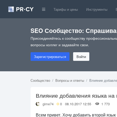
Тарифы и цены
Инструменты
SEO Сообщество: Спрашивай
Присоединяйтесь к сообществу профессиональны
вопросы коллег и задавайте свои.
Зарегистрироваться
Войти
Сообщество
Вопросы и ответы
Влияние добавле
Влияние добавления языка на 
gime74
0
08.10.2017 12:55
1 773
Всем привет. Хочу добавить второй язык 