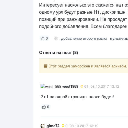
Интересует насколько это скажется на по
одному урл будут разные Н1, дискрипшн, 
позиций при ранжировании. Не просядет л
подобного добавления. Всем благодарен 
0
добавление второго языка
мультияз
Ответы на пост (8)
Этот раздел заморожен и является архивом.
west1989
61
08.10.2017 13:12
2 н1 на одной страницы плохо будет!
0
gime74
0
08.10.2017 13:19