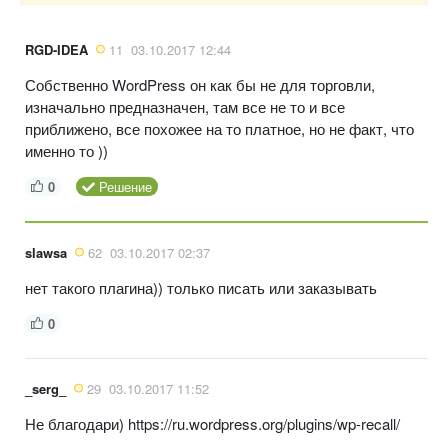
RGD-IDEA
11
03.10.2017 12:44
Собственно WordPress он как бы не для торговли,
изначально предназначен, там все не то и все
приближено, все похожее на то платное, но не факт, что
именно то ))
0
Решение
slawsa
62
03.10.2017 02:37
нет такого плагина)) только писать или заказывать
0
_serg_
29
03.10.2017 11:52
Не благодари) https://ru.wordpress.org/plugins/wp-recall/