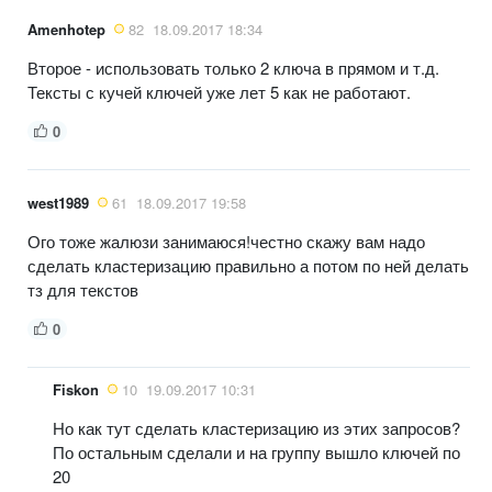
Amenhotep
82
18.09.2017 18:34
Второе - использовать только 2 ключа в прямом и т.д.
Тексты с кучей ключей уже лет 5 как не работают.
0
west1989
61
18.09.2017 19:58
Ого тоже жалюзи занимаюся!честно скажу вам надо
сделать кластеризацию правильно а потом по ней делать
тз для текстов
0
Fiskon
10
19.09.2017 10:31
Но как тут сделать кластеризацию из этих запросов?
По остальным сделали и на группу вышло ключей по
20