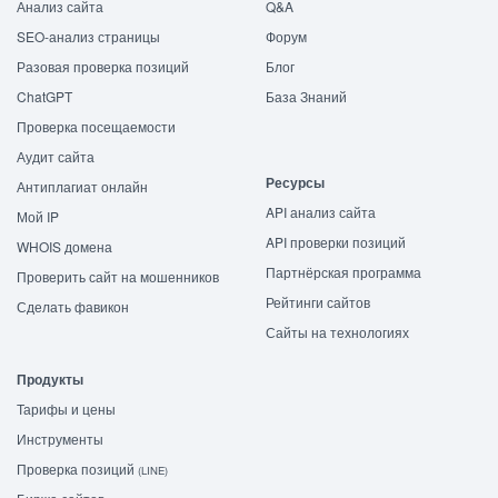
Анализ сайта
Q&A
SEO-анализ страницы
Форум
Разовая проверка позиций
Блог
ChatGPT
База Знаний
Проверка посещаемости
Аудит сайта
Ресурсы
Антиплагиат онлайн
API анализ сайта
Мой IP
API проверки позиций
WHOIS домена
Партнёрская программа
Проверить сайт на мошенников
Рейтинги сайтов
Сделать фавикон
Сайты на технологиях
Продукты
Тарифы и цены
Инструменты
Проверка позиций
(LINE)