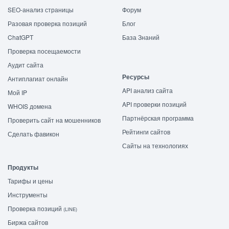
SEO-анализ страницы
Форум
Разовая проверка позиций
Блог
ChatGPT
База Знаний
Проверка посещаемости
Аудит сайта
Ресурсы
Антиплагиат онлайн
API анализ сайта
Мой IP
API проверки позиций
WHOIS домена
Партнёрская программа
Проверить сайт на мошенников
Рейтинги сайтов
Сделать фавикон
Сайты на технологиях
Продукты
Тарифы и цены
Инструменты
Проверка позиций
(LINE)
Биржа сайтов