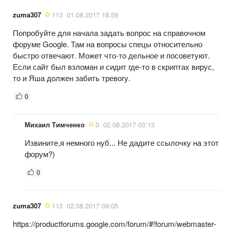
zuma307
113
01.08.2017 18:59
Попробуйте для начала задать вопрос на справочном
форуме Google. Там на вопросы спецы относительно
быстро отвечают. Может что-то дельное и посоветуют.
Если сайт был взломан и сидит где-то в скриптах вирус,
то и Яша должен забить тревогу.
0
Михаил Тимченко
0
02.08.2017 03:13
Извините,я немного нуб... Не дадите ссылочку на этот
форум?)
0
zuma307
113
02.08.2017 09:05
https://productforums.google.com/forum/#!forum/webmaster-