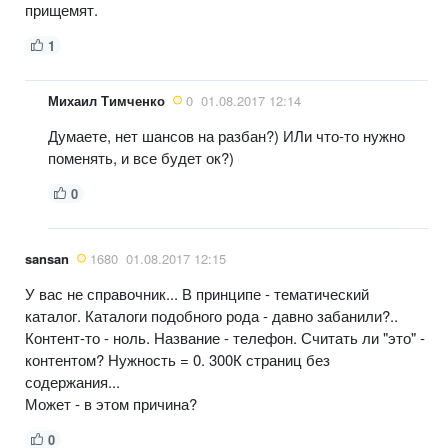
прищемят.
1
Михаил Тимченко
0
01.08.2017 12:14
Думаете, нет шансов на разбан?) ИЛи что-то нужно
поменять, и все будет ок?)
0
sansan
1680
01.08.2017 12:15
У вас не справочник... В принципе - тематический
каталог. Каталоги подобного рода - давно забанили?..
Контент-то - ноль. Название - телефон. Считать ли "это" -
контентом? Нужность = 0. 300К страниц без
содержания...
Может - в этом причина?
0