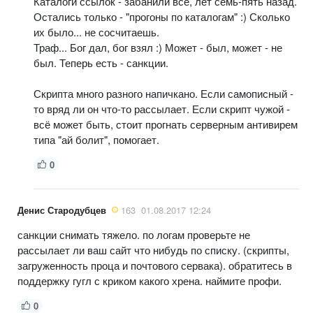
Каталоги ссылок - забанили все, лет семь-пять назад.
Остались только - "прогоны по каталогам" :) Сколько
их было... не сосчитаешь.
Траф... Бог дал, бог взял :) Может - был, может - не
был. Теперь есть - санкции.
Скрипта много разного напичкано. Если самописный -
то вряд ли он что-то рассылает. Если скрипт чужой -
всё может быть, стоит прогнать серверным антивирем
типа "ай болит", помогает.
0
Денис Стародубцев
163
01.08.2017 12:24
санкции снимать тяжело. по логам проверьте не
рассылает ли ваш сайт что нибудь по списку. (скрипты,
загруженность проца и почтового сервака). обратитесь в
поддержку гугл с криком какого хрена. наймите профи.
0