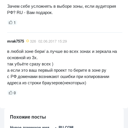
Зачем себе усложнять в выборе зоны, если аудитория
РФ? RU - Вам подарок.
1
mrak7575
326
02.06.2017 15:29
в любой зоне бери/ а лучше во всех зонах и зеркала на
основной из 3х.
так убьёте сразу всех )
а если это ваш первый проект то берите в зоне ру
с РФ доменами возникают ошибки при копировании
адреса из строки браузеров(некоторых)
0
Похожие посты
Новое доменное имя ... - .RU.COM