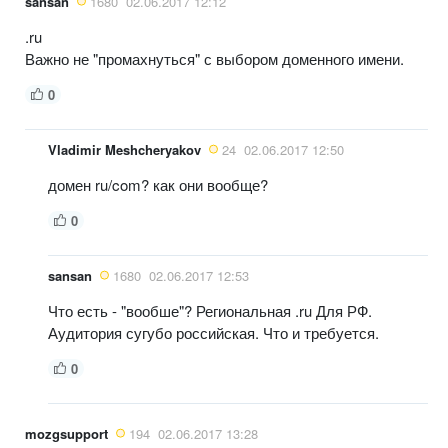
sansan
1680
02.06.2017 12:12
.ru
Важно не "промахнуться" с выбором доменного имени.
0
Vladimir Meshcheryakov
24
02.06.2017 12:50
домен ru/com? как они вообще?
0
sansan
1680
02.06.2017 12:53
Что есть - "вообше"? Региональная .ru Для РФ.
Аудитория сугубо российская. Что и требуется.
0
mozgsupport
194
02.06.2017 13:28