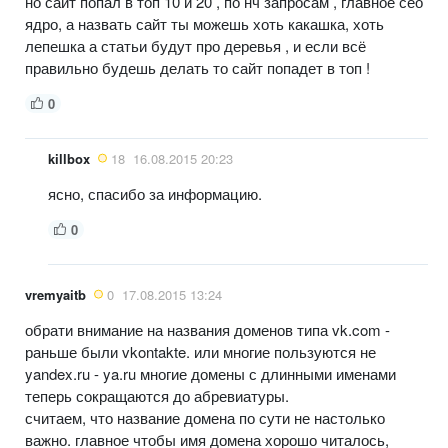
но сайт попал в топ 10 и 20 , по нч запросам , главное сео
ядро, а назвать сайт ты можешь хоть какашка, хоть
лепешка а статьи будут про деревья , и если всё
правильно будешь делать то сайт попадет в топ !
0
killbox
18
16.08.2015 20:23
ясно, спасибо за информацию.
0
vremyaitb
0
17.08.2015 13:24
обрати внимание на названия доменов типа vk.com -
раньше были vkontakte. или многие пользуются не
yandex.ru - ya.ru многие домены с длинными именами
теперь сокращаются до абревиатуры.
считаем, что название домена по сути не настолько
важно. главное чтобы имя домена хорошо читалось,