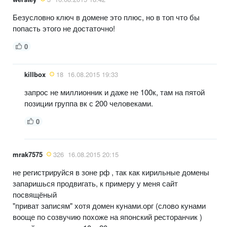
Безусловно ключ в домене это плюс, но в топ что бы
попасть этого не достаточно!
0
killbox
18
16.08.2015 19:33
запрос не миллионник и даже не 100к, там на пятой
позиции группа вк с 200 человеками.
0
mrak7575
326
16.08.2015 20:15
не регистрируйся в зоне рф , так как кирильные домены
запаришься продвигать, к примеру у меня сайт
посвящёный
"приват записям" хотя домен кунами.орг (слово кунами
вооще по созвучию похоже на японский ресторанчик )