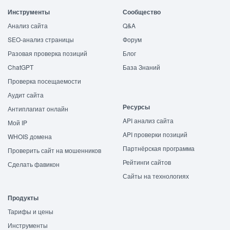
Инструменты
Сообщество
Анализ сайта
Q&A
SEO-анализ страницы
Форум
Разовая проверка позиций
Блог
ChatGPT
База Знаний
Проверка посещаемости
Аудит сайта
Ресурсы
Антиплагиат онлайн
API анализ сайта
Мой IP
API проверки позиций
WHOIS домена
Партнёрская программа
Проверить сайт на мошенников
Рейтинги сайтов
Сделать фавикон
Сайты на технологиях
Продукты
Тарифы и цены
Инструменты