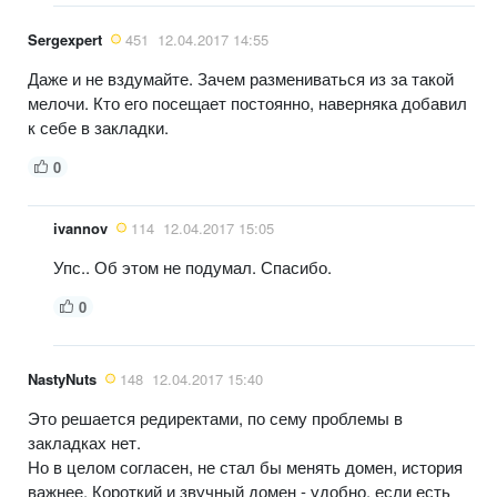
Sergexpert
451
12.04.2017 14:55
Даже и не вздумайте. Зачем размениваться из за такой
мелочи. Кто его посещает постоянно, наверняка добавил
к себе в закладки.
0
ivannov
114
12.04.2017 15:05
Упс.. Об этом не подумал. Спасибо.
0
NastyNuts
148
12.04.2017 15:40
Это решается редиректами, по сему проблемы в
закладках нет.
Но в целом согласен, не стал бы менять домен, история
важнее. Короткий и звучный домен - удобно, если есть