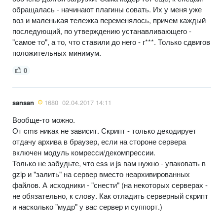
обращалась - начинают плагины совать. Их у меня уже
воз и маленькая тележка переменялось, причем каждый
последующий, по утверждению устанавливающего -
"самое то", а то, что ставили до него - г***. Только сдвигов
положительных минимум.
0
sansan
1680
02.04.2017 14:11
Вообще-то можно.
От cms никак не зависит. Скрипт - только декодирует
отдачу архива в браузер, если на стороне сервера
включен модуль комресси/декомпрессии.
Только не забудьте, что css и js вам нужно - упаковать в
gzip и "залить" на сервер вместо неархивированных
файлов. А исходники - "снести" (на некоторых серверах -
не обязательно, к слову. Как отладить серверный скрипт
и насколько "мудр" у вас сервер и суппорт.)