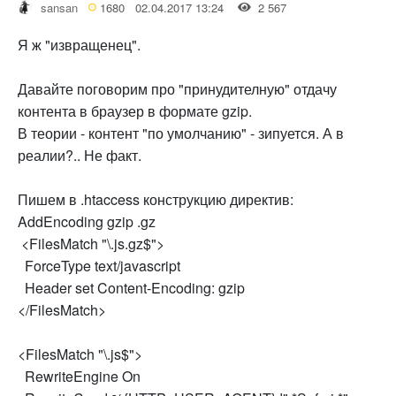
sansan
1680
02.04.2017 13:24
2 567
Я ж "извращенец".
Давайте поговорим про "принудителную" отдачу
контента в браузер в формате gzip.
В теории - контент "по умолчанию" - зипуется. А в
реалии?.. Не факт.
Пишем в .htaccess конструкцию директив:
AddEncoding gzip .gz
<FilesMatch "\.js.gz$">
ForceType text/javascript
Header set Content-Encoding: gzip
</FilesMatch>
<FilesMatch "\.js$">
RewriteEngine On