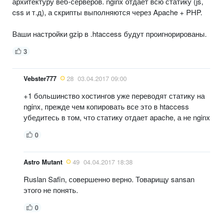
архитектуру веб-серверов. nginx отдает всю статику (js,
css и т.д), а скрипты выполняются через Apache + PHP.
Ваши настройки gzip в .htaccess будут проигнорированы.
3
Vebster777
28
03.04.2017 09:00
+1 большинство хостингов уже переводят статику на
nginx, прежде чем копировать все это в htaccess
убедитесь в том, что статику отдает apache, а не nginx
0
Astro Mutant
49
04.04.2017 18:38
Ruslan Safin, совершенно верно. Товарищу sansan
этого не понять.
0