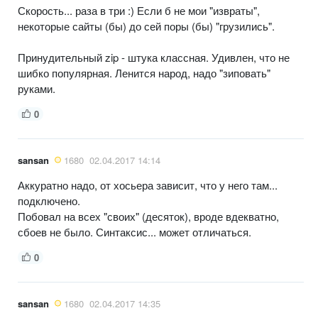
Скорость... раза в три :) Если б не мои "извраты",
некоторые сайты (бы) до сей поры (бы) "грузились".
Принудительный zip - штука классная. Удивлен, что не
шибко популярная. Ленится народ, надо "зиповать"
руками.
0
sansan
1680
02.04.2017 14:14
Аккуратно надо, от хосьера зависит, что у него там...
подключено.
Побовал на всех "своих" (десяток), вроде вдекватно,
сбоев не было. Синтаксис... может отличаться.
0
sansan
1680
02.04.2017 14:35