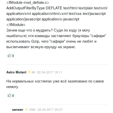
<ifModule mod_deflate.c>
AddOutputFilterByType DEFLATE text/html text/plain text/xml
application/xml application/xhtml+xml text/css text/javascript
application/javascript application/x-javascript
</ifModule>
Зачем еще что о мудрить? Судя по коду (я могу
ошибаться) эти команды заставляют браузеры "сафари"
использовать Gzip, чего "сафари" очень не любят и
высвечивают всякую ерунду на экране.
0
Astro Mutant
49
02.04.2017 19:11
На нормальных хостингах уже всё зазиповано по самое
немогу.
0
sansan
1680
02.04.2017 20:27