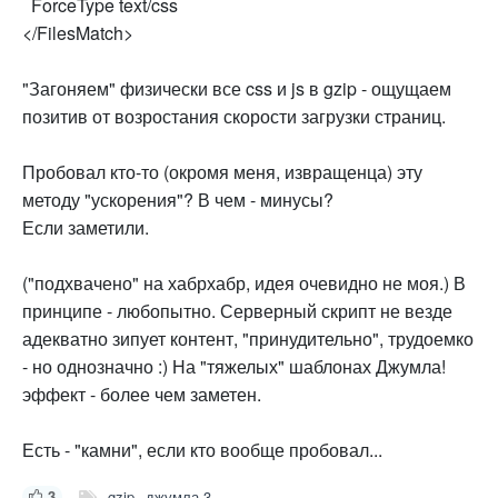
ForceType text/css
</FilesMatch>
"Загоняем" физически все css и js в gzip - ощущаем
позитив от возростания скорости загрузки страниц.
Пробовал кто-то (окромя меня, извращенца) эту
методу "ускорения"? В чем - минусы?
Если заметили.
("подхвачено" на хабрхабр, идея очевидно не моя.) В
принципе - любопытно. Серверный скрипт не везде
адекватно зипует контент, "принудительно", трудоемко
- но однозначно :) На "тяжелых" шаблонах Джумла!
эффект - более чем заметен.
Есть - "камни", если кто вообще пробовал...
3
gzip
джумла 3