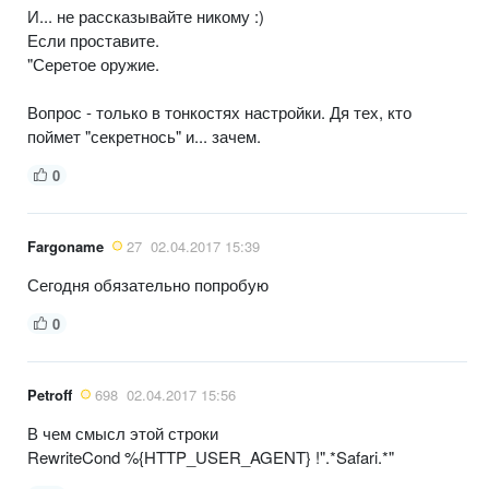
И... не рассказывайте никому :)
Если проставите.
"Серетое оружие.
Вопрос - только в тонкостях настройки. Дя тех, кто
поймет "секретнось" и... зачем.
0
Fargoname
27
02.04.2017 15:39
Сегодня обязательно попробую
0
Petroff
698
02.04.2017 15:56
В чем смысл этой строки
RewriteCond %{HTTP_USER_AGENT} !".*Safari.*"