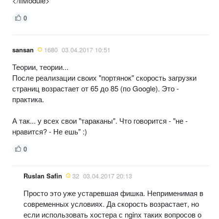
</ifModule>
0
sansan
1680
03.04.2017 10:51
Теории, теории...
После реализации своих "портянок" скорость загрузки
страниц возрастает от 65 до 85 (по Google). Это -
практика.
А так... у всех свои "тараканы". Что говорится - "не -
нравится? - Не ешь" :)
0
Ruslan Safin
32
03.04.2017 20:13
Просто это уже устаревшая фишка. Неприменимая в
современных условиях. Да скорость возрастает, но
если использовать хостера с nginx таких вопросов о