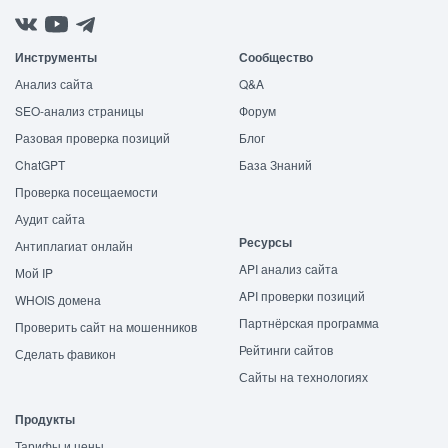
Инструменты
Сообщество
Анализ сайта
Q&A
SEO-анализ страницы
Форум
Разовая проверка позиций
Блог
ChatGPT
База Знаний
Проверка посещаемости
Аудит сайта
Ресурсы
Антиплагиат онлайн
API анализ сайта
Мой IP
API проверки позиций
WHOIS домена
Партнёрская программа
Проверить сайт на мошенников
Рейтинги сайтов
Сделать фавикон
Сайты на технологиях
Продукты
Тарифы и цены