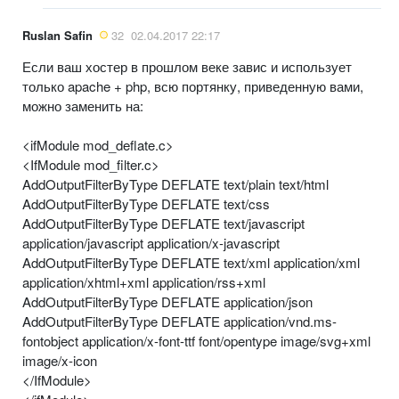
Ruslan Safin
32
02.04.2017 22:17
Если ваш хостер в прошлом веке завис и использует
только apache + php, всю портянку, приведенную вами,
можно заменить на:
<ifModule mod_deflate.c>
<IfModule mod_filter.c>
AddOutputFilterByType DEFLATE text/plain text/html
AddOutputFilterByType DEFLATE text/css
AddOutputFilterByType DEFLATE text/javascript
application/javascript application/x-javascript
AddOutputFilterByType DEFLATE text/xml application/xml
application/xhtml+xml application/rss+xml
AddOutputFilterByType DEFLATE application/json
AddOutputFilterByType DEFLATE application/vnd.ms-
fontobject application/x-font-ttf font/opentype image/svg+xml
image/x-icon
</IfModule>