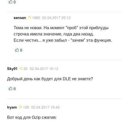
0
sansan
1680
02.04.2017 20:12
Тема не новая. На момент "проб" этой приблуды
строчка имела значение, года два назад.
Если честно... я уже забыл - "зачем" эта функция.
0
Sky91
20
02.04.2017 16:12
Добрый день как будет для DLE не знаете?
0
tryam
138
02.04.2017 16:42
Вот код для Gzip сжатия: