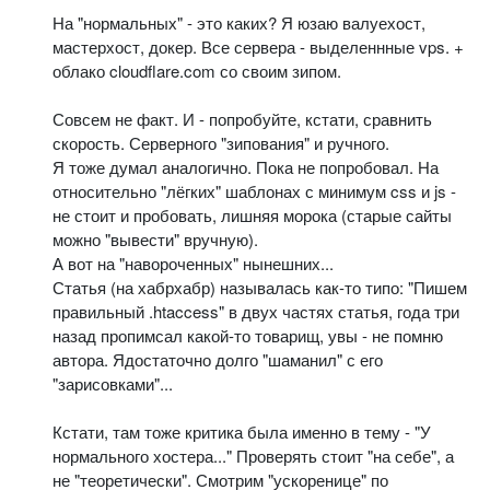
На "нормальных" - это каких? Я юзаю валуехост,
мастерхост, докер. Все сервера - выделеннные vps. +
облако cloudflare.com со своим зипом.
Совсем не факт. И - попробуйте, кстати, сравнить
скорость. Серверного "зипования" и ручного.
Я тоже думал аналогично. Пока не попробовал. На
относительно "лёгких" шаблонах с минимум css и js -
не стоит и пробовать, лишняя морока (старые сайты
можно "вывести" вручную).
А вот на "навороченных" нынешних...
Статья (на хабрхабр) называлась как-то типо: "Пишем
правильный .htaccess" в двух частях статья, года три
назад пропимсал какой-то товарищ, увы - не помню
автора. Ядостаточно долго "шаманил" с его
"зарисовками"...
Кстати, там тоже критика была именно в тему - "У
нормального хостера..." Проверять стоит "на себе", а
не "теоретически". Смотрим "ускоренице" по