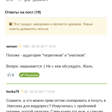
Ответы на пост (19)
Этот раздел заморожен и является архивом. Новые
ответы добавлять нельзя.
sansan
1680
06.04.2017 16:31
Похоже - аудитория "теоретиков" и "знатоков".
Вопрос закрывается :) Не с кем обсуждать. Жаль.
0
Решение
feniks79
92
02.04.2017 14:00
Скажите, а это можно прям оптом скопировать и пхнуть в
.htaccess для вордпресс? Измучилась с проблемой
ооочень долгой загрузки. Сама кодер тот еще, к спецам