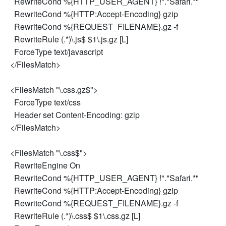
RewriteCond %{HTTP_USER_AGENT} !".*Safari.*"
RewriteCond %{HTTP:Accept-Encoding} gzip
RewriteCond %{REQUEST_FILENAME}.gz -f
RewriteRule (.*)\.js$ $1\.js.gz [L]
ForceType text/javascript
</FilesMatch>
<FilesMatch "\.css.gz$">
ForceType text/css
Header set Content-Encoding: gzip
</FilesMatch>
<FilesMatch "\.css$">
RewriteEngine On
RewriteCond %{HTTP_USER_AGENT} !".*Safari.*"
RewriteCond %{HTTP:Accept-Encoding} gzip
RewriteCond %{REQUEST_FILENAME}.gz -f
RewriteRule (.*)\.css$ $1\.css.gz [L]