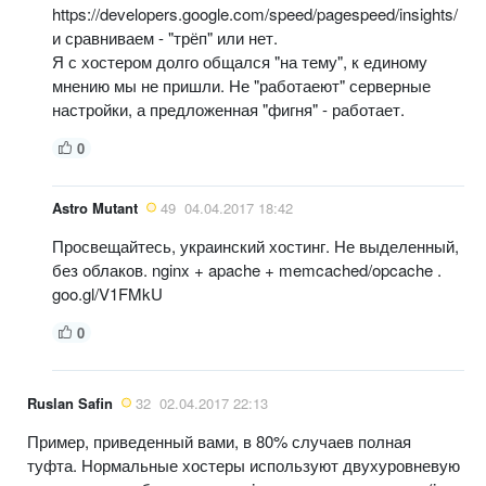
https://developers.google.com/speed/pagespeed/insights/
и сравниваем - "трёп" или нет.
Я с хостером долго общался "на тему", к единому
мнению мы не пришли. Не "работаеют" серверные
настройки, а предложенная "фигня" - работает.
0
Astro Mutant
49
04.04.2017 18:42
Просвещайтесь, украинский хостинг. Не выделенный,
без облаков. nginx + apache + memcached/opcache .
goo.gl/V1FMkU
0
Ruslan Safin
32
02.04.2017 22:13
Пример, приведенный вами, в 80% случаев полная
туфта. Нормальные хостеры используют двухуровневую