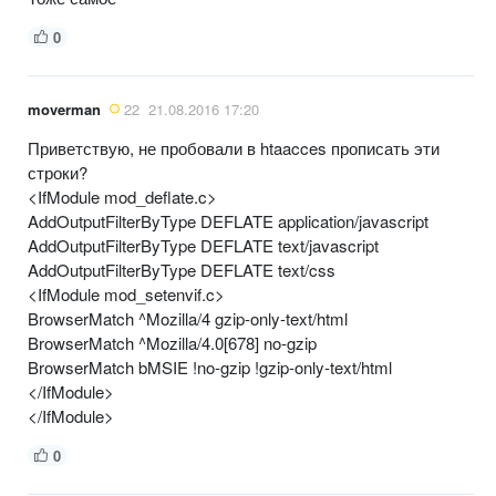
0
moverman
22
21.08.2016 17:20
Приветствую, не пробовали в htaacces прописать эти
строки?
<IfModule mod_deflate.c>
AddOutputFilterByType DEFLATE application/javascript
AddOutputFilterByType DEFLATE text/javascript
AddOutputFilterByType DEFLATE text/css
<IfModule mod_setenvif.c>
BrowserMatch ^Mozilla/4 gzip-only-text/html
BrowserMatch ^Mozilla/4.0[678] no-gzip
BrowserMatch bMSIE !no-gzip !gzip-only-text/html
</IfModule>
</IfModule>
0