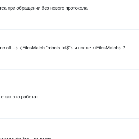
тса при обращении без нового протокола
 off --> <FilesMatch "robots.txt$"> и после </FilesMatch> ?
е как это работат
начале файла - до всего