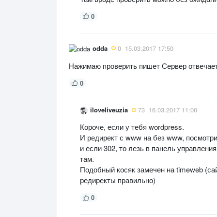
0
odda
0
15.03.2017 17:50
Нажимаю проверить пишет Сервер отвечает р
0
iloveliveuzia
73
16.03.2017 11:00
Короче, если у тебя wordpress.
И редирект с www на без www, посмотри 
и если 302, то лезь в панель управлени
там.
Подобный косяк замечен на timeweb (са
редиректы правильно)
0