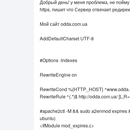
Добрый день! у меня проблема, не пойму 
https, пишет что Сервер отвечает редиректо
Мой сайт odda.com.ua
AddDefaultCharset UTF-8
#Options -Indexes
RewriteEngine on
RewriteCond %{HTTP_HOST} ^www.odda.
RewriteRule ^(.*)$ http://odda.com.ua/ [L,R
#apache2ctl -M && sudo a2enmod expires &&
ubuntu)
<IfModule mod_expires.c>