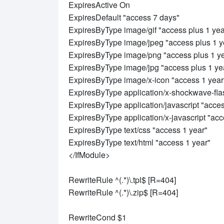
ExpiresActive On
ExpiresDefault "access 7 days"
ExpiresByType image/gif "access plus 1 yea
ExpiresByType image/jpeg "access plus 1 y
ExpiresByType image/png "access plus 1 y
ExpiresByType image/jpg "access plus 1 ye
ExpiresByType image/x-icon "access 1 year
ExpiresByType application/x-shockwave-fla
ExpiresByType application/javascript "acces
ExpiresByType application/x-javascript "acc
ExpiresByType text/css "access 1 year"
ExpiresByType text/html "access 1 year"
</IfModule>
RewriteRule ^(.*)\.tpl$ [R=404]
RewriteRule ^(.*)\.zip$ [R=404]
RewriteCond $1