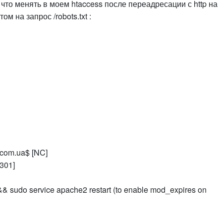
что менять в моем htaccess после переадресации с http на
м на запрос /robots.txt :
com.ua$ [NC]
=301]
 sudo service apache2 restart (to enable mod_expires on