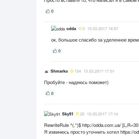
0
odda
0
15.03.2017 16:57
ок, большое спасибо за уделенное врем
0
Shmarko
154
15.03.2017 17:01
Пробуйте - надеюсь поможет)
0
Sky91
20
15.03.2017 17:14
RewriteRule ^(.*)$ http://odda.com.ua/ [L,R=30
Я извинюсь просто уточнить хотел https://