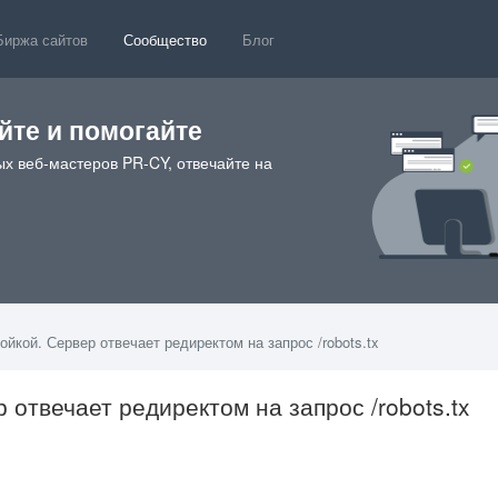
Биржа сайтов
Сообщество
Блог
те и помогайте
х веб-мастеров PR-CY, отвечайте на
ойкой. Сервер отвечает редиректом на запрос /robots.tx
 отвечает редиректом на запрос /robots.tx