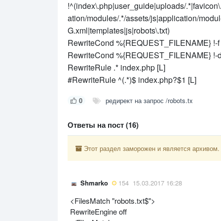
!^(index\.php|user_guide|uploads/.*|favicon\
ation/modules/.*/assets/js|application/mod
G.xml|templates|js|robots\.txt)
RewriteCond %{REQUEST_FILENAME} !-f
RewriteCond %{REQUEST_FILENAME} !-
RewriteRule .* index.php [L]
#RewriteRule ^(.*)$ index.php?$1 [L]
0
редирект на запрос /robots.tx
Ответы на пост (16)
Этот раздел заморожен и является архивом.
Shmarko
154
15.03.2017 16:28
<FilesMatch "robots.txt$">
RewriteEngine off