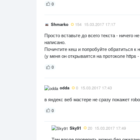
0
Shmarko
154
15.03.2017 17:17
Просто вставьте до всего текста - ничего не
написано.
Почичтите кеш и попробуйте обратиться к
(у меня он открываятся на протоколе https -
0
odda
0
15.03.2017 17:43
в яндекс веб мастере не сразу покажет robot
0
Sky91
20
15.03.2017 17:49
Там вроде проверить можно без ожидан