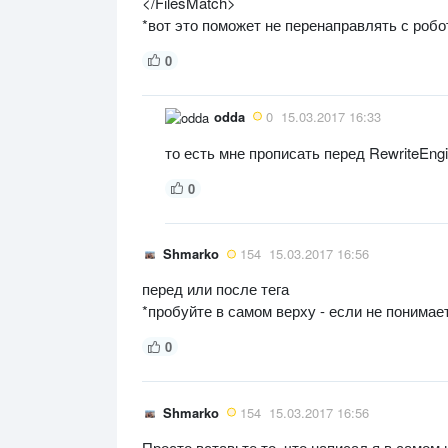
</FilesMatch>
*вот это поможет не перенаправлять с робо
0
odda
0
15.03.2017 16:33
то есть мне прописать перед RewriteEngine
0
Shmarko
154
15.03.2017 16:56
перед или после тега
*пробуйте в самом верху - если не понимает
0
Shmarko
154
15.03.2017 16:56
Просто вставьте то, что написал я в самом 