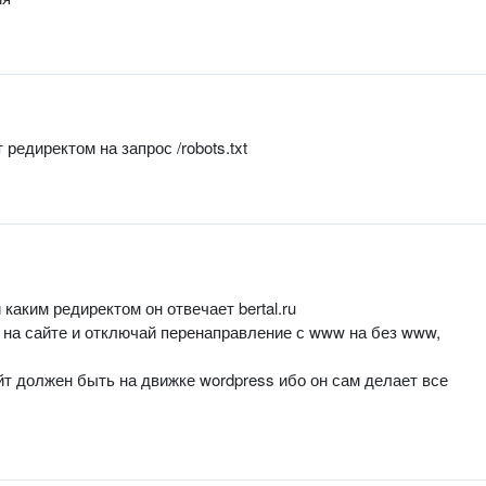
едиректом на запрос /robots.txt
каким редиректом он отвечает bertal.ru
я на сайте и отключай перенаправление с www на без www,
йт должен быть на движке wordpress ибо он сам делает все