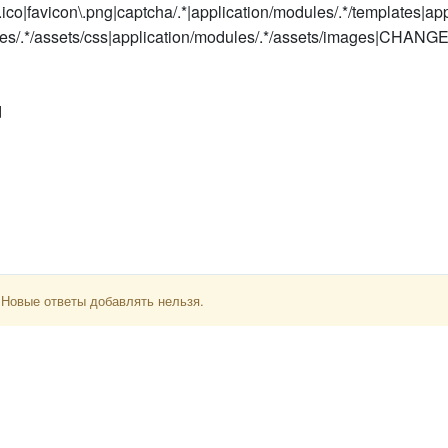
.ico|favicon\.png|captcha/.*|application/modules/.*/templates|app
ules/.*/assets/css|application/modules/.*/assets/images|CHANG
d
 Новые ответы добавлять нельзя.