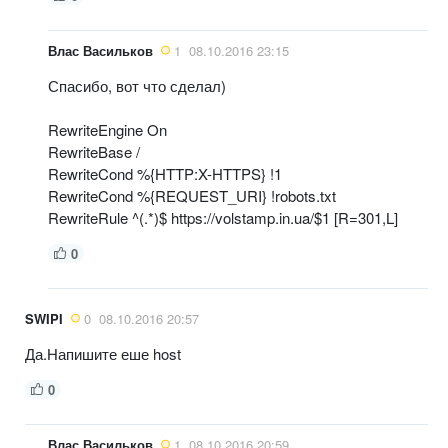
Влас Васильков
1
08.10.2016 23:15
Спасибо, вот что сделал)
RewriteEngine On
RewriteBase /
RewriteCond %{HTTP:X-HTTPS} !1
RewriteCond %{REQUEST_URI} !robots.txt
RewriteRule ^(.*)$ https://volstamp.in.ua/$1 [R=301,L]
0
SWIPI
0
08.10.2016 20:57
Да.Напишите еше host
0
Влас Васильков
1
08.10.2016 20:59