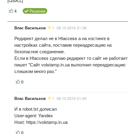
[QSA,L]
4
Решение
Влас Васильков
1
08.10.2016 21:38
Редирект делал не в Htaccess а на хостинге в
настройках сайта, поставив переадресацию на
безопасное соединение.
Если в Htaccess сделаю редирект то сайт не работает
пишет "Сайт volstamp.in.ua выполнил переадресацию
слишком много раз."
0
Влас Васильков
1
08.10.2016 21:45
И в robot.txt дописал
User-agent: Yandex
Host: https://volstamp.in.ua
0