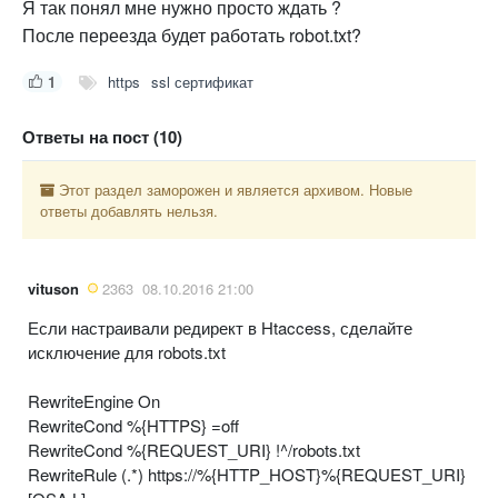
Я так понял мне нужно просто ждать ?
После переезда будет работать robot.txt?
1
https
ssl сертификат
Ответы на пост (10)
Этот раздел заморожен и является архивом. Новые
ответы добавлять нельзя.
vituson
2363
08.10.2016 21:00
Если настраивали редирект в Htaccess, сделайте
исключение для robots.txt
RewriteEngine On
RewriteCond %{HTTPS} =off
RewriteCond %{REQUEST_URI} !^/robots.txt
RewriteRule (.*) https://%{HTTP_HOST}%{REQUEST_URI}