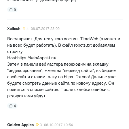
0
Xaitech
4
06.07.2017 23:02
Всем привет. Для тех у кого хостинг TimeWeb (а может и
на всех будет работать). В файл robots.txt добавляем
строчку
Host:https://kabAspekt.ru/
Затем в панели вебмастера переходим на вкладку
"индексирование", жмем на "переезд сайта", выбираем
свой сайт и ставим галку на https. Готово! Дальше уже
будете смотреть данные сайта по новому адресу. Он
появится в списке сайтов. После склейки ошибки с
редиректами уйдут.
4
Golden-Apples
3
06.10.2017 10:54