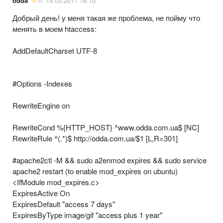
odda
0
15.03.2017 16:10
Добрый день! у меня такая же проблема, не пойму что
менять в моем htaccess:
AddDefaultCharset UTF-8
#Options -Indexes
RewriteEngine on
RewriteCond %{HTTP_HOST} ^www.odda.com.ua$ [NC]
RewriteRule ^(.*)$ http://odda.com.ua/$1 [L,R=301]
#apache2ctl -M && sudo a2enmod expires && sudo service
apache2 restart (to enable mod_expires on ubuntu)
<IfModule mod_expires.c>
ExpiresActive On
ExpiresDefault "access 7 days"
ExpiresByType image/gif "access plus 1 year"