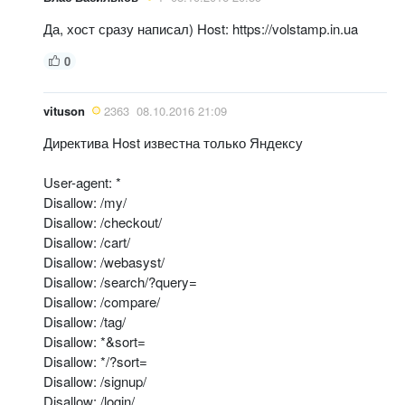
Да, хост сразу написал) Host: https://volstamp.in.ua
0
vituson
2363
08.10.2016 21:09
Директива Host известна только Яндексу
User-agent: *
Disallow: /my/
Disallow: /checkout/
Disallow: /cart/
Disallow: /webasyst/
Disallow: /search/?query=
Disallow: /compare/
Disallow: /tag/
Disallow: *&sort=
Disallow: */?sort=
Disallow: /signup/
Disallow: /login/