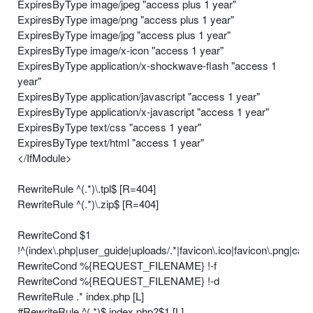
ExpiresByType image/jpeg "access plus 1 year"
ExpiresByType image/png "access plus 1 year"
ExpiresByType image/jpg "access plus 1 year"
ExpiresByType image/x-icon "access 1 year"
ExpiresByType application/x-shockwave-flash "access 1
year"
ExpiresByType application/javascript "access 1 year"
ExpiresByType application/x-javascript "access 1 year"
ExpiresByType text/css "access 1 year"
ExpiresByType text/html "access 1 year"
</IfModule>
RewriteRule ^(.*)\.tpl$ [R=404]
RewriteRule ^(.*)\.zip$ [R=404]
RewriteCond $1
!^(index\.php|user_guide|uploads/.*|favicon\.ico|favicon\.png|ca
RewriteCond %{REQUEST_FILENAME} !-f
RewriteCond %{REQUEST_FILENAME} !-d
RewriteRule .* index.php [L]
#RewriteRule ^(.*)$ index.php?$1 [L]