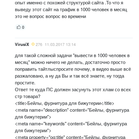
опыт именно с похожей структурой сайта .То что я
выведу этот сайт на трафик в 1000 человек в месяц
это не вопрос вопрос во времени
0
VirusiX
276
11.03.2017 13:14
для такой сложной задачи "вывести в 1000 человек в
месяц" можно ничего не делать, достаточно просто
поправить тайтлыспросите почему, в видео выше всё
разжаловано, а ну да Вы и так всё знаете, ну тогда
простите.
Ответ те куда ПС должен засунуть этот хлам со всех
стр товара?
<title>Бейлы, фурнитура для бижутерии</title>
<meta name="description" content="Бейлы, фурнитура
для бижутерии">
<meta name="keywords" content="Бейлы, фурнитура
для бижутерии">
<meta property="og:title" content="Бейлы, фурнитура