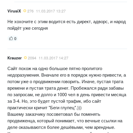
VirusiX
276
11.03.2017 13:27
Не хохочите с этим водится есть директ, адворс, и народ
пойдёт уже сегодня
0
Krauzer
2094
11.03.2017 14:27
Сайт похож на одно большое пятно пролитого
недоразумения. Вначале его в порядок нужно привести, а
потом уже о продвижении говорить. Иначе, пустая трата
времени и пустая трата денег. Пробежался ради забавы
по запросам, не долго и 1000 чел в день привести месяца
за 3-4. Но, это будет пустой трафик, ибо сайт
практически кричит "Беги глупец".)))
Вашему заказчику посоветовал бы поменять
продвиженца, который понимает, что вечные ссылки на
деле оказываются более дешёвыми, чем арендные.