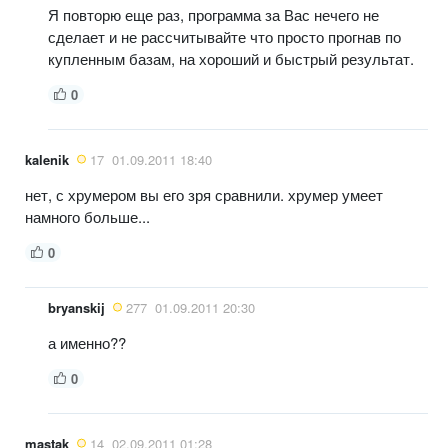
Я повторю еще раз, программа за Вас нечего не
сделает и не рассчитывайте что просто прогнав по
купленным базам, на хороший и быстрый результат.
0
kalenik
17
01.09.2011 18:40
нет, с хрумером вы его зря сравнили. хрумер умеет
намного больше...
0
bryanskij
277
01.09.2011 20:30
а именно??
0
mastak
14
02.09.2011 01:28