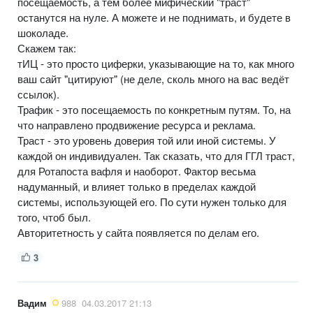
посещаемость, а тем более мифический "траст"
останутся на нуле. А можете и не поднимать, и будете в
шоколаде.
Скажем так:
тИЦ - это просто циферки, указывающие на то, как много
ваш сайт "цитируют" (не деле, сколь много на вас ведёт
ссылок).
Трафик - это посещаемость по конкретным путям. То, на
что направлено продвижение ресурса и реклама.
Траст - это уровень доверия той или иной системы. У
каждой он индивидуален. Так сказать, что для ГГЛ траст,
для Ротапоста вафля и наоборот. Фактор весьма
надуманный, и влияет только в пределах каждой
системы, использующей его. По сути нужен только для
того, чтоб был.
Авторитетность у сайта появляется по делам его.
3
Вадим
988
04.03.2017 21:13