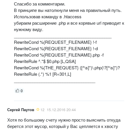
Спасибо за комментарии.
В принципе вы натолкнули меня на правильный путь.
Использовав команду в .htaccess
убираем расширение .php и все корявые url приводит к
нужному виду.
__________________________________________
RewriteCond %{REQUEST_FILENAME} !-f
RewriteCond %{REQUEST_FILENAME} !-d
RewriteCond %{REQUEST_FILENAME}.php -f
RewriteRule ^.*$ $0.php [L,QSA]
RewriteCond %{THE_REQUEST} ([^\s]*)\.php(\?[^\s]*)?
RewriteRule (.*) %1 [R=301,L]
___________________________________
0
Сергей Паутов
12
15.12.2016 20:44
Хотя по большому счету нужно просто выяснить откуда
берется этот мусор, который у Вас цепляется к хвосту