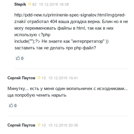
Stepik
82
15.12.2016 18:38
http://pdd-new.ru/priminenie-spec-signalov.html/img/pred-
znaki/ отработал 404 ваша догадка верна. Блин но я не
могу переименовать файлы в html, так как в них
использую <?php
include("");?> Не знаете как "интерпретатор" ))
заставить так не делать про php файл?
0
Сергей Паутов
12
15.12.2016 19:41
Минутку... есть у меня один могильничек с исходниками...
ща попробую ченить нарыть
0
Сергей Паутов
12
15.12.2016 20:36