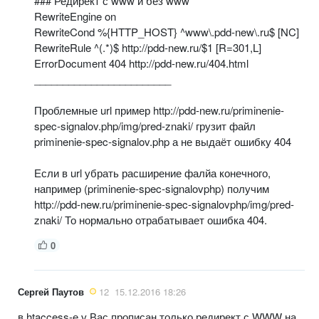
### Редирект с www и без www
RewriteEngine on
RewriteCond %{HTTP_HOST} ^www\.pdd-new\.ru$ [NC]
RewriteRule ^(.*)$ http://pdd-new.ru/$1 [R=301,L]
ErrorDocument 404 http://pdd-new.ru/404.html
________________________
Проблемные url пример http://pdd-new.ru/priminenie-
spec-signalov.php/img/pred-znaki/ грузит файл
priminenie-spec-signalov.php а не выдаёт ошибку 404
Если в url убрать расширение фалйа конечного,
например (priminenie-spec-signalovphp) получим
http://pdd-new.ru/priminenie-spec-signalovphp/img/pred-
znaki/ То нормально отрабатывает ошибка 404.
0
Сергей Паутов
12
15.12.2016 18:26
в htaccess-е у Вас прописан только редирект с WWW на