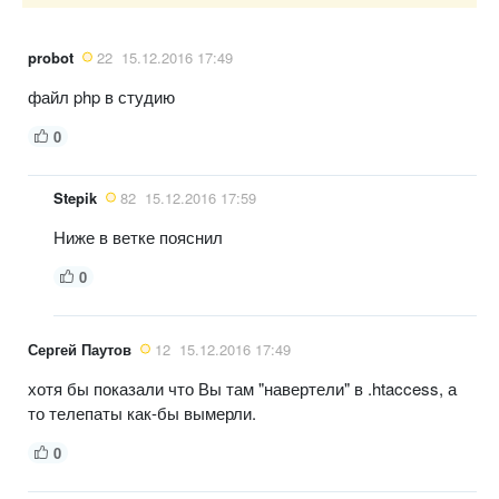
probot
22
15.12.2016 17:49
файл php в студию
0
Stepik
82
15.12.2016 17:59
Ниже в ветке пояснил
0
Сергей Паутов
12
15.12.2016 17:49
хотя бы показали что Вы там "навертели" в .htaccess, а
то телепаты как-бы вымерли.
0