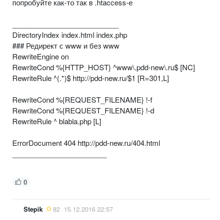
попробуйте как-то так в .htaccess-е
___________________________
DirectoryIndex index.html index.php
### Редирект с www и без www
RewriteEngine on
RewriteCond %{HTTP_HOST} ^www\.pdd-new\.ru$ [NC]
RewriteRule ^(.*)$ http://pdd-new.ru/$1 [R=301,L]
RewriteCond %{REQUEST_FILENAME} !-f
RewriteCond %{REQUEST_FILENAME} !-d
RewriteRule ^ blabla.php [L]
ErrorDocument 404 http://pdd-new.ru/404.html
________________________
0
Stepik
82
15.12.2016 22:57