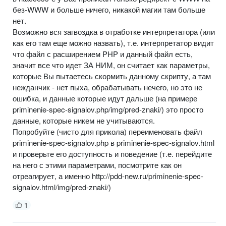
без-WWW и больше ничего, никакой магии там больше
нет.
Возможно вся загвоздка в отработке интерпретатора (или
как его там еще можно назвать), т.е. интерпретатор видит
что файл с расширением PHP и данный файл есть,
значит все что идет ЗА НИМ, он считает как параметры,
которые Вы пытаетесь скормить данному скрипту, а там
нежданчик - нет пыха, обрабатывать нечего, но это не
ошибка, и данные которые идут дальше (на примере
priminenie-spec-signalov.php/img/pred-znaki/) это просто
данные, которые никем не учитываются.
Попробуйте (чисто для прикола) переименовать файл
priminenie-spec-signalov.php в priminenie-spec-signalov.html
и проверьте его доступность и поведение (т.е. перейдите
на него с этими параметрами, посмотрите как он
отреагирует, а именно http://pdd-new.ru/priminenie-spec-
signalov.html/img/pred-znaki/)
1