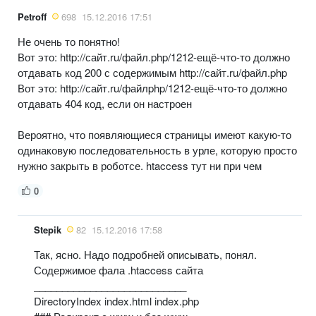
Petroff
698
15.12.2016 17:51
Не очень то понятно!
Вот это: http://сайт.ru/файл.php/1212-ещё-что-то должно
отдавать код 200 с содержимым http://сайт.ru/файл.php
Вот это: http://сайт.ru/файлphp/1212-ещё-что-то должно
отдавать 404 код, если он настроен
Вероятно, что появляющиеся страницы имеют какую-то
одинаковую последовательность в урле, которую просто
нужно закрыть в роботсе. htaccess тут ни при чем
0
Stepik
82
15.12.2016 17:58
Так, ясно. Надо подробней описывать, понял.
Содержимое фала .htaccess сайта
___________________________
DirectoryIndex index.html index.php