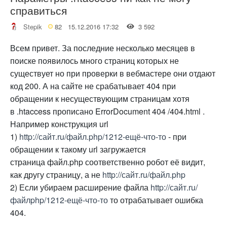
справиться
Stepik
82
15.12.2016 17:32
3 592
Всем привет. За последние несколько месяцев в
поиске появилось много страниц которых не
существует но при проверки в вебмастере они отдают
код 200. А на сайте не срабатывает 404 при
обращении к несуществующим страницам хотя
в .htaccess прописано ErrorDocument 404 /404.html .
Например конструкция url
1)
http://сайт.ru/файл.php/1212-ещё-что-то
- при
обращении к такому url загружается
страница файл.php соответственно робот её видит,
как другу страницу, а не
http://сайт.ru/файл.php
2) Если убираем расширение файла
http://сайт.ru/
файлphp/1212-ещё-что-то
то отрабатывает ошибка
404.