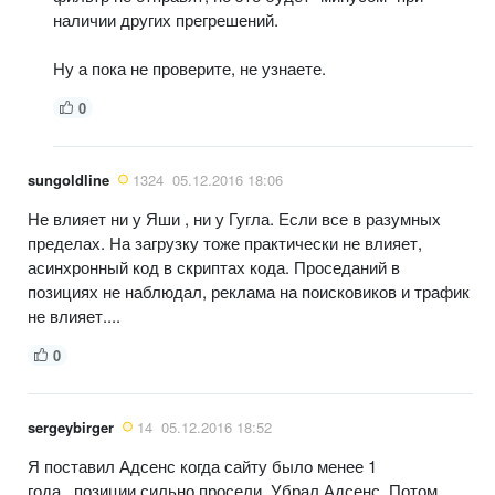
наличии других прегрешений.
Ну а пока не проверите, не узнаете.
0
sungoldline
1324
05.12.2016 18:06
Не влияет ни у Яши , ни у Гугла. Если все в разумных
пределах. На загрузку тоже практически не влияет,
асинхронный код в скриптах кода. Проседаний в
позициях не наблюдал, реклама на поисковиков и трафик
не влияет....
0
sergeybirger
14
05.12.2016 18:52
Я поставил Адсенс когда сайту было менее 1
года...позиции сильно просели. Убрал Адсенс. Потом