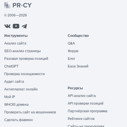
© 2006—2026
Инструменты
Сообщество
Анализ сайта
Q&A
SEO-анализ страницы
Форум
Разовая проверка позиций
Блог
ChatGPT
База Знаний
Проверка посещаемости
Аудит сайта
Ресурсы
Антиплагиат онлайн
API анализ сайта
Мой IP
API проверки позиций
WHOIS домена
Партнёрская программа
Проверить сайт на мошенников
Рейтинги сайтов
Сделать фавикон
Сайты на технологиях