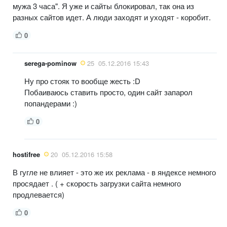
мужа 3 часа". Я уже и сайты блокировал, так она из
разных сайтов идет. А люди заходят и уходят - коробит.
0
serega-pominow
25
05.12.2016 15:43
Ну про стояк то вообще жесть :D
Побаиваюсь ставить просто, один сайт запарол
попандерами :)
0
hostifree
20
05.12.2016 15:58
В гугле не влияет - это же их реклама - в яндексе немного
просядает . ( + скорость загрузки сайта немного
продлевается)
0