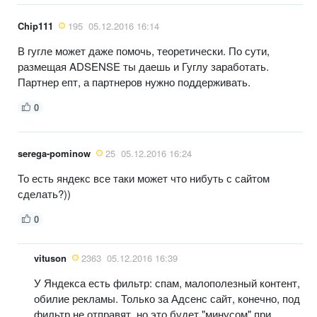
Chip111
195
05.12.2016 16:14
В гугле может даже помочь, теоретически. По сути,
размещая ADSENSE ты даешь и Гуглу заработать.
Партнер епт, а партнеров нужно поддерживать.
0
serega-pominow
25
05.12.2016 16:24
То есть яндекс все таки может что нибуть с сайтом
сделать?))
0
vituson
2363
05.12.2016 16:39
У Яндекса есть фильтр: спам, малополезный контент,
обилие рекламы. Только за Адсенс сайт, конечно, под
фильтр не отправят, но это будет "минусом" при