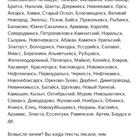
Братск, Нальчик, Шахты, Дзержинск, Нижнекамск, Орск,
Ангарск, Химки, Старый Оскол, Благовещенск, Великий
Новгород, Энгельс, Псков, Бийск, Прокопьевск, Рыбинск,
Балаково, Южно-Сахалинск, Армавир, Королёв,
Северодвинск, Петропавловск-Камчатский, Норильск,
Сызрань, Новочеркасск, Абакан, Каменск-Уральский,
Златоуст, Волгодонск, Находка, Уссурийск, Салават,
Миасс, Березники, Альметьевск, Рубцовск,
Железнодорожный, Пятигорск, Майкоп, Копейск, Ковров,
Хасавюрт, Красногорск, Кисловодск, Новомосковск,
Нефтеюганск, Первоуральск, Черкесск, Нефтекамск,
Новочебоксарск, Орехово-Зуево, Дербент, Димитровград,
Невинномысск, Батайск, Щёлково, Новый Уренгой,
Камышин, Кызыл, Октябрьский, Муром, Новошахтинск,
Северск, Домодедово, Жуковский, Ноябрьск, Обнинск,
Ачинск, Елец, Новокуйбышевск, Назрань, Каспийск,
Арзамас, Элиста, Ессентуки, Раменское, Артем, Бердск и
др.
Всмысле зачем? Вы когда тексты писали, чем