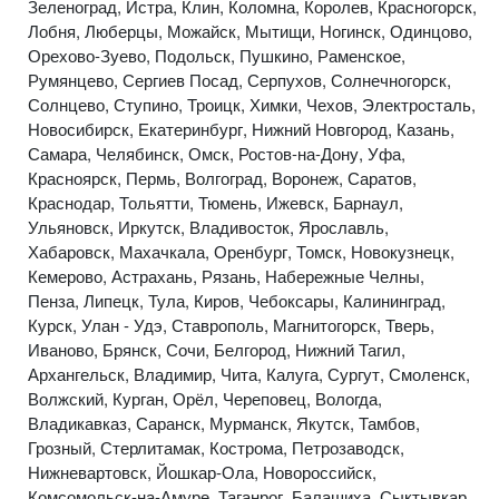
Зеленоград, Истра, Клин, Коломна, Королев, Красногорск,
Лобня, Люберцы, Можайск, Мытищи, Ногинск, Одинцово,
Орехово-Зуево, Подольск, Пушкино, Раменское,
Румянцево, Сергиев Посад, Серпухов, Солнечногорск,
Солнцево, Ступино, Троицк, Химки, Чехов, Электросталь,
Новосибирск, Екатеринбург, Нижний Новгород, Казань,
Самара, Челябинск, Омск, Ростов-на-Дону, Уфа,
Красноярск, Пермь, Волгоград, Воронеж, Саратов,
Краснодар, Тольятти, Тюмень, Ижевск, Барнаул,
Ульяновск, Иркутск, Владивосток, Ярославль,
Хабаровск, Махачкала, Оренбург, Томск, Новокузнецк,
Кемерово, Астрахань, Рязань, Набережные Челны,
Пенза, Липецк, Тула, Киров, Чебоксары, Калининград,
Курск, Улан - Удэ, Ставрополь, Магнитогорск, Тверь,
Иваново, Брянск, Сочи, Белгород, Нижний Тагил,
Архангельск, Владимир, Чита, Калуга, Сургут, Смоленск,
Волжский, Курган, Орёл, Череповец, Вологда,
Владикавказ, Саранск, Мурманск, Якутск, Тамбов,
Грозный, Стерлитамак, Кострома, Петрозаводск,
Нижневартовск, Йошкар-Ола, Новороссийск,
Комсомольск-на-Амуре, Таганрог, Балашиха, Сыктывкар,