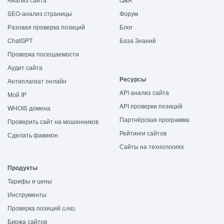
SEO-анализ страницы
Форум
Разовая проверка позиций
Блог
ChatGPT
База Знаний
Проверка посещаемости
Аудит сайта
Ресурсы
Антиплагиат онлайн
API анализ сайта
Мой IP
API проверки позиций
WHOIS домена
Партнёрская программа
Проверить сайт на мошенников
Рейтинги сайтов
Сделать фавикон
Сайты на технологиях
Продукты
Тарифы и цены
Инструменты
Проверка позиций
(LINE)
Биржа сайтов