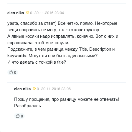
elen-niks
0
30.11.2016 23:04
yasta, спасибо за ответ) Все четко, прямо. Некоторые
вещи поправить не могу, т.к. это конструктор.
А явные косяки надо исправлять, конечно. Вот о них и
спрашивала, чтоб мне ткнули.
Подскажите, в чем разница между Title, Description и
keywords. Могут ли они быть одинаковыми?
И что делать с точкой в title?
0
elen-niks
0
30.11.2016 23:06
Прошу прощения, про разницу можете не отвечать!
Разобралась.
0