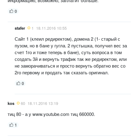
информацию, возможно, заплатит больше.
0
stafer
1
18.11.2016 10:55
Сайт 1 (клеил редиректом), домена 2 (1- старый с
пузом, но в бане у гугла. 2 пустышка, получил вес за
счет 1го и тоже теперь в бане), суть вопроса в том
создать 3й и вернуть трафик так же редиректом, или
не заморачиваться и просто вернуть обратно вес со
2го первому и продать так сказать оригинал.
0
kos
60
18.11.2016 13:19
тиц 80 - а у www.youtube.com тиц 660000.
1