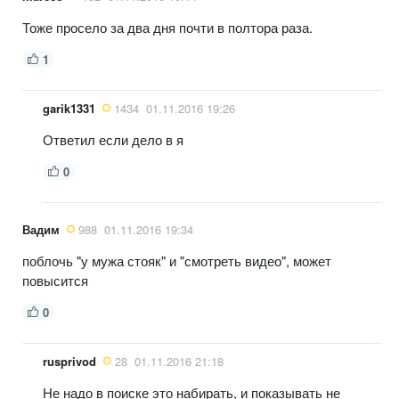
Тоже просело за два дня почти в полтора раза.
1
garik1331
1434
01.11.2016 19:26
Ответил если дело в я
0
Вадим
988
01.11.2016 19:34
поблочь "у мужа стояк" и "смотреть видео", может
повысится
0
rusprivod
28
01.11.2016 21:18
Не надо в поиске это набирать, и показывать не