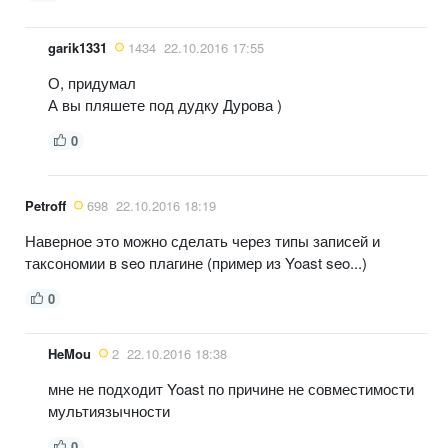
garik1331
1434
22.10.2016 17:55
О, придумал
А вы пляшете под дудку Дурова )
0
Petroff
698
22.10.2016 18:19
Наверное это можно сделать через типы записей и
таксономии в seo плагине (пример из Yoast seo...)
0
HeMou
2
22.10.2016 18:38
мне не подходит Yoast по причине не совместимости
мультиязычности
0