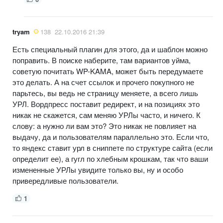
tryam
138
22.10.2016 21:39
Есть специальный плагин для этого, да и шаблон можно
поправить. В поиске наберите, там вариантов уйма,
советую почитать WP-KAMA, может быть передумаете
это делать. А на счет ссылок и прочего покупного не
парьтесь, вы ведь не страницу меняете, а всего лишь
УРЛ. Вордпресс поставит редирект, и на позициях это
никак не скажется, сам меняю УРЛы часто, и ничего. К
слову: а нужно ли вам это? Это никак не повлияет на
выдачу, да и пользователям параллельно это. Если что,
то яндекс ставит урл в сниппете по структуре сайта (если
определит ее), а гугл по хлебным крошкам, так что ваши
измененные УРЛы увидите только вы, ну и особо
привередливые пользователи.
1