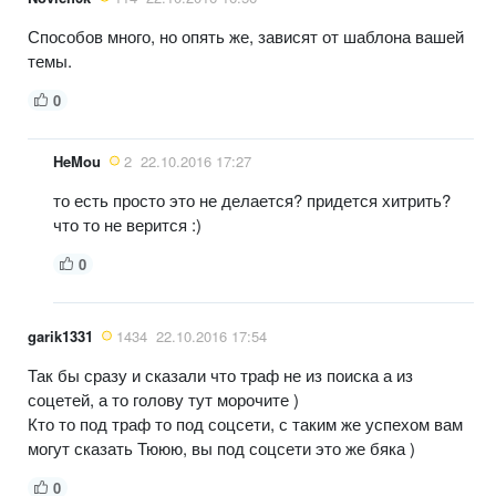
Способов много, но опять же, зависят от шаблона вашей
темы.
0
HeMou
2
22.10.2016 17:27
то есть просто это не делается? придется хитрить?
что то не верится :)
0
garik1331
1434
22.10.2016 17:54
Так бы сразу и сказали что траф не из поиска а из
соцетей, а то голову тут морочите )
Кто то под траф то под соцсети, с таким же успехом вам
могут сказать Тююю, вы под соцсети это же бяка )
0