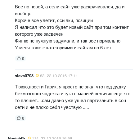
Все по новой, а если сайт уже раскручивался, да и
вообще
Короче все улетит, ссылки, позиции
Я написал что это будет новый сайт при том контент
которого уже засвечен
Фигню не нужную задумали, и так все нормально
У меня тоже с категориями и сайтам по 6 лет
0
slava0708
83
22.10.2016 17:11
Тююю,прости Гарик, я просто не знал что под дудку
безмозглого яндекса и гугл с манией величия еще кто-
то пляшет....сам давно уже ушел партизанить в соц
сети и не плохо себя чувствую .....
0
Novich0k
114
22.10.2016 16:56