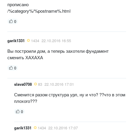
прописано
/%category%/%postname%.html
0
garik1331
1434
22.10.2016 16:55
Вы построили дом, а теперь захотели фундамент
сменить ХАХАХА
0
slava0708
83
22.10.2016 17:01
Сменится разом структура урл, ну и что? ??что в этом
плохого???
0
garik1331
1434
22.10.2016 17:07