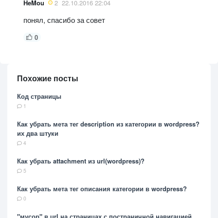
HeMou
2
22.10.2016 22:04
понял, спасибо за совет
0
Похожие посты
Код страницы
1
Как убрать мета тег description из категории в wordpress?
их два штуки
4
Как убрать attachment из url(wordpress)?
5
Как убрать мета тег описания категории в wordpress?
0
"мусор" в url на страницах с постраничной навигацией