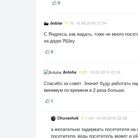
0
doblar
19
16.06.2016 21:54
С Яндекса, как видать, тоже не много посе
на дядю ЯШку
0
Antoha
21
16.06.2016 22:24
Спасибо за совет. Значит буду работать на
минимум по времени в 2 раза больше.
1
Chuvachok
1124
16.06.2016 22:28
а желательно задержать посетителя на с
посетителя, ведь посетитель может и уй