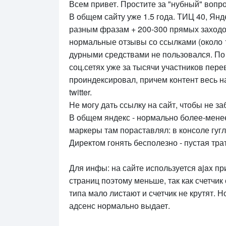
Всем привет. Простите за "нубный" вопро
В общем сайту уже 1.5 года. ТИЦ 40, Янде
разным фразам + 200-300 прямых заходов. 
нормальные отзывы со ссылками (около 1
дурными средствами не пользовался. По 
соц.сетях уже за тысячи участников пере
проиндексировал, причем контент весь на 
twitter.
Не могу дать ссылку на сайт, чтобы не заб
В общем яндекс - нормально более-менее в
маркеры там пораставлял: в консоле гугл 
Директом гонять бесполезно - пустая трат
Для инфы: на сайте используется ajax при
страниц поэтому меньше, так как счетчик 
типа мало листают и счетчик не крутят. Н
адсенс нормально выдает.