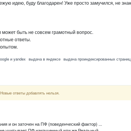
ежую идею, буду благодарен! Уже просто замучился, не зна
 может быть не совсем грамотный вопрос.
отные ответы.
 опытом.
oogle и yandex
выдача в яндексе
выдача проиндексированных страниц
 Новые ответы добавлять нельзя.
ия и он заточен на ПФ (поведенческий фактор) ...
 не учитывает ПФ накрученный или же Реальный ...