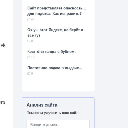
Сайт представляет опасность...
для яндекса. Как исправить?
45
Ох уш этот Яндекс, не берёт и
всё тут
8
vk.
Кэш+dle+танцы с бубном.
16
Постоянно падаю в выдаче...
9
что
Анализ сайта
Поможем улучшить ваш сайт.