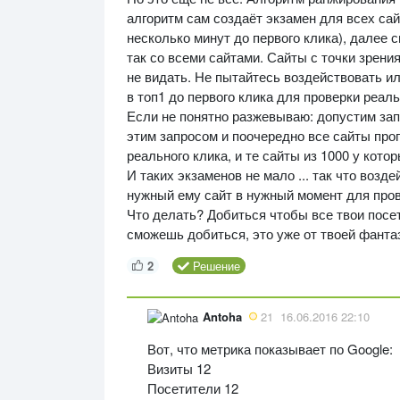
алгоритм сам создаёт экзамен для всех сай
несколько минут до первого клика), далее 
так со всеми сайтами. Сайты с точки зрения
не видать. Не пытайтесь воздействовать ил
в топ1 до первого клика для проверки реал
Если не понятно разжевываю: допустим запро
этим запросом и поочередно все сайты прого
реального клика, и те сайты из 1000 у кот
И таких экзаменов не мало ... так что возд
нужный ему сайт в нужный момент для про
Что делать? Добиться чтобы все твои посети
сможешь добиться, это уже от твоей фантази
2
Решение
Antoha
21
16.06.2016 22:10
Вот, что метрика показывает по Google:
Визиты 12
Посетители 12