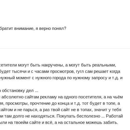
 обратит внимание, я верно понял?
посетители могут быть накручены, а могут быть реальными,
 будет тысячи и с часами просмотров, гугл сам решает когда
 нужный момент с нужного города по нужному запросу и т.д. и
 обстановку дел ...
 абсолютно сайтам рекламу на одного посетителя, а на чьём
 просмотры, прочтение до конца и т.д. тот будет в топе, а
сайтом и не парься, а раз твой сайт не в топах, значит у тебя
и там долго не находяться. Покупать бесполезно ... Работай
ыли на твоейм сайте и всё, а на остальное можешь забить.