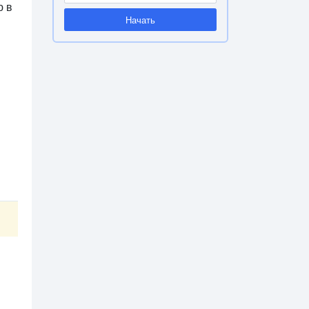
ю в
Начать