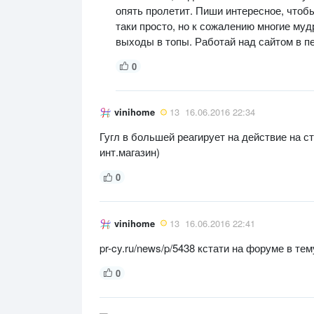
опять пролетит. Пиши интересное, чтобы
таки просто, но к сожалению многие муд
выходы в топы. Работай над сайтом в п
0
vinihome
13
16.06.2016 22:34
Гугл в большей реагирует на действие на с
инт.магазин)
0
vinihome
13
16.06.2016 22:41
pr-cy.ru/news/p/5438 кстати на форуме в тем
0