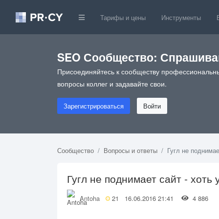
Тарифы и цены
Инструменты
SEO Сообщество: Спрашивай
Присоединяйтесь к сообществу профессиональны
вопросы коллег и задавайте свои.
Зарегистрироваться
Войти
Сообщество
Вопросы и ответы
Гугл не поднимае
Гугл не поднимает сайт - хоть 
Antoha
21
16.06.2016 21:41
4 886