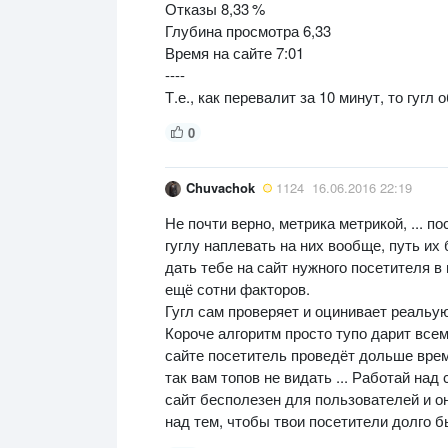
Отказы 8,33 %
Глубина просмотра 6,33
Время на сайте 7:01
----
Т.е., как перевалит за 10 минут, то гугл
0
Chuvachok
1124
16.06.2016 22:19
Не почти верно, метрика метрикой, ... 
гуглу наплевать на них вообще, путь их
дать тебе на сайт нужного посетителя в
ещё сотни факторов.
Гугл сам проверяет и оцинивает реальую
Короче алгоритм просто тупо дарит всем
сайте посетитель проведёт дольше время,
так вам топов не видать ... Работай над 
сайт бесполезен для пользователей и он
над тем, чтобы твои посетители долго б