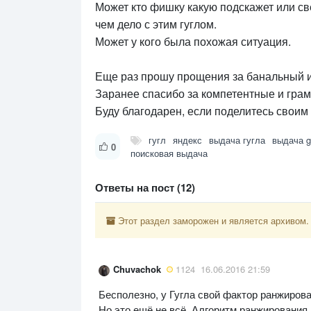
Может кто фишку какую подскажет или св
чем дело с этим гуглом.
Может у кого была похожая ситуация.
Еще раз прошу прощения за банальный и
Заранее спасибо за компетентные и грам
Буду благодарен, если поделитесь своим
гугл
яндекс
выдача гугла
выдача g
0
поисковая выдача
Ответы на пост (12)
Этот раздел заморожен и является архивом.
Chuvachok
1124
16.06.2016 21:59
Бесполезно, у Гугла свой фактор ранжирован
Но это ещё не всё. Алгоритм ранжирования