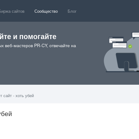
Биржа сайтов
Сообщество
Блог
те и помогайте
х веб-мастеров PR-CY, отвечайте на
т сайт - хоть убей
убей