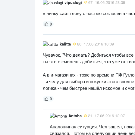
vipuslugi
67
16.06.2016 23:39
в личку сайт гляну с частью согласен а час
0
kalitta
80
17.06.2016 10:09
Чувачок, "Что делать? Добиться чтобы все 
ты этого сможешь добиться, это уже от твое
А в и-магазинах - тоже по времени ПФ Гугл
- и челу для выбора и покупки этого вполне
логика - чем быстрее нашёл искомое и смог
0
Antoha
21
17.06.2016 12:07
Аналогичная ситуация. Чел зашел, пока
связался. Потом на следующий день вер