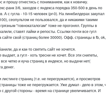
с и прошу отнестись с пониманием, как к новичку.
кс-ранк 3/6, заходов с яндекса порядка 350-500 в день по
А с гугла - 10-15 человек (pr-0). На линкбилдерах закупал
00), сеопультом не пользовался, да и никакими такими
грязным "говнокаталогам" тоже не прогонял. Группы в
валили, ставят лайки и репосты. Ссылки почти все гугл
сайте свой (страниц более 30000). Офф. страницы в fb, ok, 
анили, да и как-то светить сайт не хочется.
ыдает, а гугл - хоть тресни не хочет. Все эти снипеты,
все четко и куча страниц в индексе, но выдачи нет(
а денег.
 листинге страниц (т.е. не перегружается), и просмотров
страницы тоже не перегружается. Уже думал - дело в этом, 
о с другой стороны - время на странице увеличивается. И