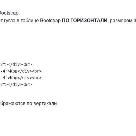
ootstrap.
 гугла в таблице Bootstrap
ПО ГОРИЗОНТАЛИ
, размером 
2"></div><br>

-4">Код</div><br>

-4">Код</div><br>

2"></div><br>

ображаются по вертикали