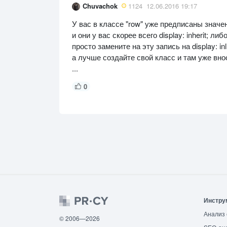
Chuvachok
1124
12.06.2016 19:17
У вас в классе "row" уже предписаны значен
и они у вас скорее всего display: inherit; либ
просто замените на эту запись на display: inl
а лучше создайте свой класс и там уже вно
...
0
Инстру
Анализ 
© 2006—2026