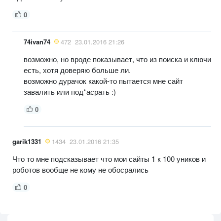
0
74ivan74
472
23.01.2016 21:26
возможно, но вроде показывает, что из поиска и ключи
есть, хотя доверяю больше ли.
возможно дурачок какой-то пытается мне сайт
завалить или под*асрать :)
0
garik1331
1434
23.01.2016 21:35
Что то мне подсказывает что мои сайты 1 к 100 уников и
роботов вообще не кому не обосрались
0