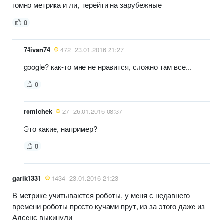
гомно метрика и ли, перейти на зарубежные
0
74ivan74
472
23.01.2016 21:27
google? как-то мне не нравится, сложно там все...
0
romichek
27
26.01.2016 08:37
Это какие, например?
0
garik1331
1434
23.01.2016 21:23
В метрике учитываются роботы, у меня с недавнего
времени роботы просто кучами прут, из за этого даже из
Адсенс выкинули