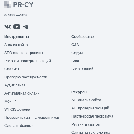
© 2006—2026
Инструменты
Сообщество
Анализ сайта
Q&A
SEO-анализ страницы
Форум
Разовая проверка позиций
Блог
ChatGPT
База Знаний
Проверка посещаемости
Аудит сайта
Ресурсы
Антиплагиат онлайн
API анализ сайта
Мой IP
API проверки позиций
WHOIS домена
Партнёрская программа
Проверить сайт на мошенников
Рейтинги сайтов
Сделать фавикон
Сайты на технологиях