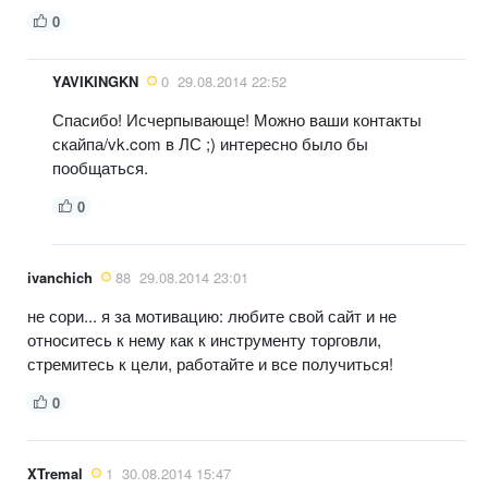
0
YAVIKINGKN
0
29.08.2014 22:52
Спасибо! Исчерпывающе! Можно ваши контакты
скайпа/vk.com в ЛС ;) интересно было бы
пообщаться.
0
ivanchich
88
29.08.2014 23:01
не сори... я за мотивацию: любите свой сайт и не
относитесь к нему как к инструменту торговли,
стремитесь к цели, работайте и все получиться!
0
XTremal
1
30.08.2014 15:47