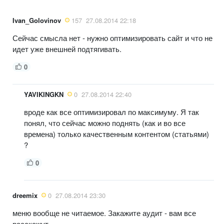
Ivan_Golovinov
157
27.08.2014 22:18
Сейчас смысла нет - нужно оптимизировать сайт и что не
идет уже внешней подтягивать.
0
YAVIKINGKN
0
27.08.2014 22:40
вроде как все оптимизировал по максимуму. Я так
понял, что сейчас можно поднять (как и во все
времена) только качественным контентом (статьями)
?
0
dreemix
0
27.08.2014 23:30
меню вообще не читаемое. Закажите аудит - вам все
расскажут.