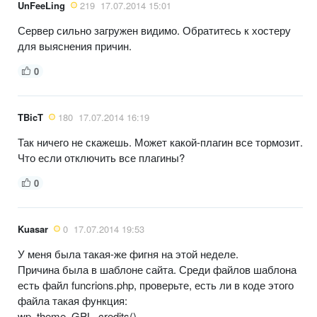
UnFeeLing
219
17.07.2014 15:01
Сервер сильно загружен видимо. Обратитесь к хостеру
для выяснения причин.
0
TBicT
180
17.07.2014 16:19
Так ничего не скажешь. Может какой-плагин все тормозит.
Что если отключить все плагины?
0
Kuasar
0
17.07.2014 19:53
У меня была такая-же фигня на этой неделе.
Причина была в шаблоне сайта. Среди файлов шаблона
есть файл funcrions.php, проверьте, есть ли в коде этого
файла такая функция:
wp_theme_GPL_credits()