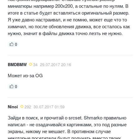
миниатюры например 200х200, а остальные по нулям. В
итоге в статье будет вставляться оригинальный размер.
Я уже давно настраивал, и не помню, может еще что то
химичил, но после обновления движка, все осталось как
нужно, значит в файлы движка точно лезть не нужно.
0
BMDBMW
34
29.07.2017 20:16
Может из-за OG
0
Ninoi
292
30.07.2017 01:59
Зайди в поиск, и прочитай о srcset. Shmarko правильно
написал - не озадачивайся картинками, это под разные
экраны, никому не мешает. В противном случае
некоторые посетители будут получать вместо твоих