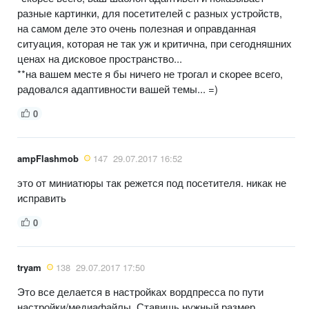
разные картинки, для посетителей с разных устройств,
на самом деле это очень полезная и оправданная
ситуация, которая не так уж и критична, при сегодняшних
ценах на дисковое пространство...
**на вашем месте я бы ничего не трогал и скорее всего,
радовался адаптивности вашей темы... =)
0
ampFlashmob
147
29.07.2017 16:52
это от миниатюры так режется под посетителя. никак не
исправить
0
tryam
138
29.07.2017 17:50
Это все делается в настройках вордпресса по пути
настройки/медиафайлы. Ставишь нужный размер