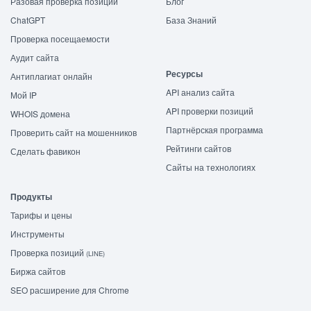
Разовая проверка позиций
Блог
ChatGPT
База Знаний
Проверка посещаемости
Аудит сайта
Ресурсы
Антиплагиат онлайн
API анализ сайта
Мой IP
API проверки позиций
WHOIS домена
Партнёрская программа
Проверить сайт на мошенников
Рейтинги сайтов
Сделать фавикон
Сайты на технологиях
Продукты
Тарифы и цены
Инструменты
Проверка позиций
(LINE)
Биржа сайтов
SEO расширение для Chrome