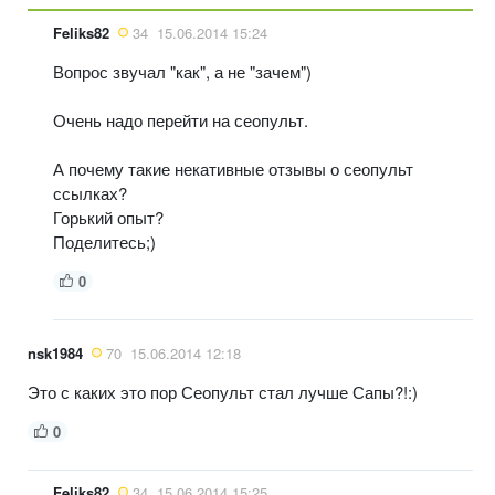
Feliks82
34
15.06.2014 15:24
Вопрос звучал "как", а не "зачем")
Очень надо перейти на сеопульт.
А почему такие некативные отзывы о сеопульт
ссылках?
Горький опыт?
Поделитесь;)
0
nsk1984
70
15.06.2014 12:18
Это с каких это пор Сеопульт стал лучше Сапы?!:)
0
Feliks82
34
15.06.2014 15:25