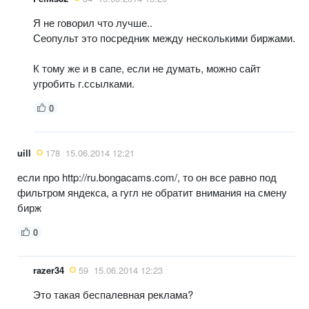
Я не говорил что лучше..
Сеопульт это посредник между несколькими биржами.
К тому же и в сапе, если не думать, можно сайт
угробить г.ссылками.
0
uill
178
15.06.2014 12:21
если про http://ru.bongacams.com/, то он все равно под
фильтром яндекса, а гугл не обратит внимания на смену
бирж
0
razer34
59
15.06.2014 12:23
Это такая беспалевная реклама?