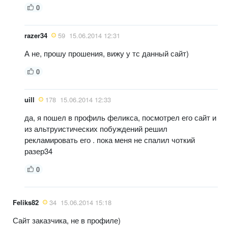
0
razer34
59
15.06.2014 12:31
А не, прошу прошения, вижу у тс данный сайт)
0
uill
178
15.06.2014 12:33
да, я пошел в профиль феликса, посмотрел его сайт и
из альтруистических побуждений решил
рекламировать его . пока меня не спалил чоткий
разер34
0
Feliks82
34
15.06.2014 15:18
Сайт заказчика, не в профиле)