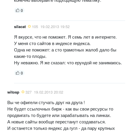
0
silacat
105
19.02.2013 19:52
Я вкурсе, что не поможет. Я семь лет в интернете.
У меня сто сайтов в индексе яндекса.
Одна не поможет: а сто грамотных жалоб дало бы
какие-то плоды.
Ну неважно. Я же сказал: что ерундой не занимаюсь.
0
witosp
327
19.02.2013 20:02
Вы че офигели стучать друг на друга !
Не будет ссылочных бирж - как вы свои ресурсы то
продвигать то будете или зарабатывать на линках.
А новые сайты вообще перестанут создаваться.
И останется только яндекс да гугл - да пару крупных