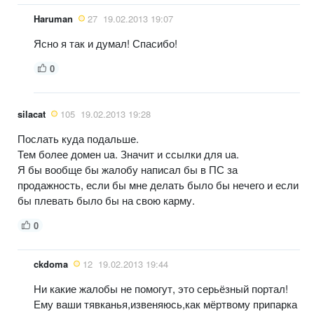
Haruman
27
19.02.2013 19:07
Ясно я так и думал! Спасибо!
0
silacat
105
19.02.2013 19:28
Послать куда подальше.
Тем более домен ua. Значит и ссылки для ua.
Я бы вообще бы жалобу написал бы в ПС за
продажность, если бы мне делать было бы нечего и если
бы плевать было бы на свою карму.
0
ckdoma
12
19.02.2013 19:44
Ни какие жалобы не помогут, это серьёзный портал!
Ему ваши тявканья,извеняюсь,как мёртвому припарка