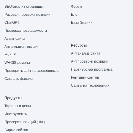
SEO-анализ страницы
Форум
Разовая проверка позиций
Блог
ChatGPT
База Знаний
Проверка посещаемости
Аудит сайта
Ресурсы
Антиплагиат онлайн
API анализ сайта
Мой IP
API проверки позиций
WHOIS домена
Партнёрская программа
Проверить сайт на мошенников
Рейтинги сайтов
Сделать фавикон
Сайты на технологиях
Продукты
Тарифы и цены
Инструменты
Проверка позиций
(LINE)
Биржа сайтов