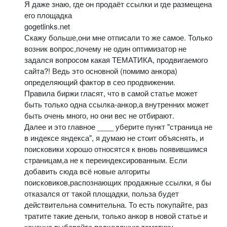
Я даже знаю, где он продаёт ссылки и где размещена
его площадка
gogetlinks.net
Скажу больше,они мне отписали то же самое. Только
возник вопрос,почему не один оптимизатор не
задался вопросом какая ТЕМАТИКА, продвигаемого
сайта?! Ведь это основной (помимо анкора)
определяющий фактор в сео продвижении.
Правила биржи гласят, что в самой статье может
быть только одна ссылка-анкор,а внутренних может
быть очень много, но они вес не отбирают.
Далее и это главное ____ уберите пункт "страница не
в индексе яндекса", я думаю не стоит объяснять, и
поисковики хорошо относятся к вновь появившимся
страницам,а не к переиндексированным. Если
добавить сюда всё новые алгориты
поисковиков,распознающих продажные ссылки, я бы
отказался от такой площадки, польза будет
действительна сомнительна. То есть покупайте, раз
тратите такие деньги, только анкор в новой статье и
конечно выберайте подходящую тематику.