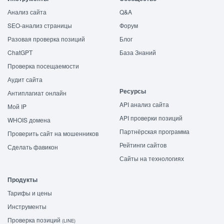
Анализ сайта
Q&A
SEO-анализ страницы
Форум
Разовая проверка позиций
Блог
ChatGPT
База Знаний
Проверка посещаемости
Аудит сайта
Ресурсы
Антиплагиат онлайн
API анализ сайта
Мой IP
API проверки позиций
WHOIS домена
Партнёрская программа
Проверить сайт на мошенников
Рейтинги сайтов
Сделать фавикон
Сайты на технологиях
Продукты
Тарифы и цены
Инструменты
Проверка позиций
(LINE)