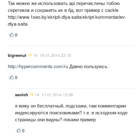
Так можно же использовать api перечислены тобою
серетиков и сохранять их в бд, вот пример с cackle
http://www.1seo.by/skripti-dlya-saita/skript-kommentariev-
dlya-saita
0
bigreenut
14
16.01.2014 23:15
http://hypercomments.com/ru
Давно пользуюсь.
0
seoloh
14
17.01.2014 13:28
я вижу он бесплатный, подскажи, там комментарии
индексируются поисковиками? т.е. в исходном коде
страницы они видны? покажи пример
0