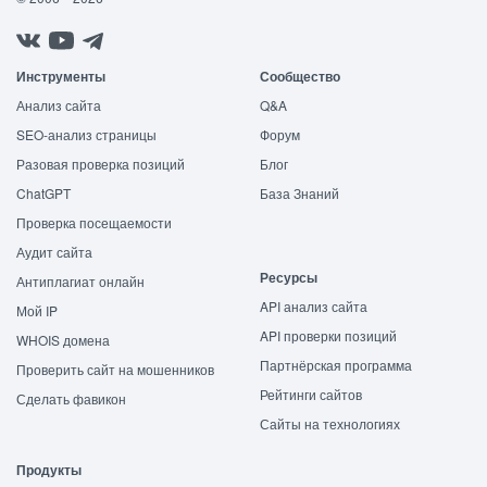
Инструменты
Сообщество
Анализ сайта
Q&A
SEO-анализ страницы
Форум
Разовая проверка позиций
Блог
ChatGPT
База Знаний
Проверка посещаемости
Аудит сайта
Ресурсы
Антиплагиат онлайн
API анализ сайта
Мой IP
API проверки позиций
WHOIS домена
Партнёрская программа
Проверить сайт на мошенников
Рейтинги сайтов
Сделать фавикон
Сайты на технологиях
Продукты