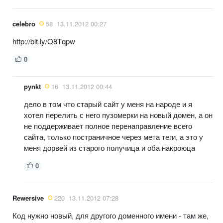
celebro
58
13.11.2012 00:27
http://bit.ly/Q8Tqpw
0
pynkt
16
13.11.2012 00:44
дело в том что старый сайт у меня на народе и я
хотел перелить с него пузомерки на новый домен, а он
не поддерживает полное перенаправление всего
сайта, только постраничное через мета теги, а это у
меня дорвей из старого получица и оба накроюца
0
Rewersive
220
13.11.2012 07:28
Код нужно новый, для другого доменного имени - там же,