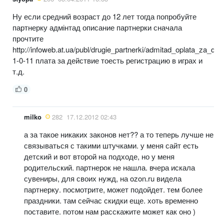
Ну если средний возраст до 12 лет тогда попробуйте
партнерку адмінтад описание партнерки сначала
прочтите
http://infoweb.at.ua/publ/drugie_partnerki/admitad_oplata_za_dejst
1-0-11 плата за действие тоесть регистрацию в играх и
т.д.
0
milko
282
17.12.2012 02:43
а за такое никаких законов нет?? а то теперь лучше не
связываться с такими штучками. у меня сайт есть
детский и вот второй на подходе, но у меня
родительский. партнерок не нашла. вчера искала
сувениры, для своих нужд, на ozon.ru видела
партнерку. посмотрите, может подойдет. тем более
праздники. там сейчас скидки еще. хоть временно
поставите. потом нам расскажите может как оно )