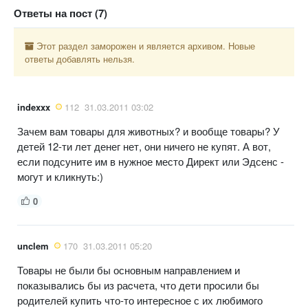
Ответы на пост (7)
Этот раздел заморожен и является архивом. Новые
ответы добавлять нельзя.
indexxx
112
31.03.2011 03:02
Зачем вам товары для животных? и вообще товары? У
детей 12-ти лет денег нет, они ничего не купят. А вот,
если подсуните им в нужное место Директ или Эдсенс -
могут и кликнуть:)
0
unclem
170
31.03.2011 05:20
Товары не были бы основным направлением и
показывались бы из раcчета, что дети просили бы
родителей купить что-то интересное с их любимого