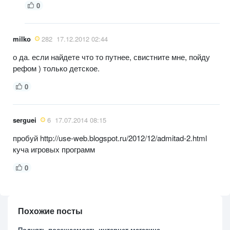
0
milko
282
17.12.2012 02:44
о да. если найдете что то путнее, свистните мне, пойду
рефом ) только детское.
0
serguei
6
17.07.2014 08:15
пробуй http://use-web.blogspot.ru/2012/12/admitad-2.html
куча игровых программ
0
Похожие посты
Поднять посещаемость интернет магазина.