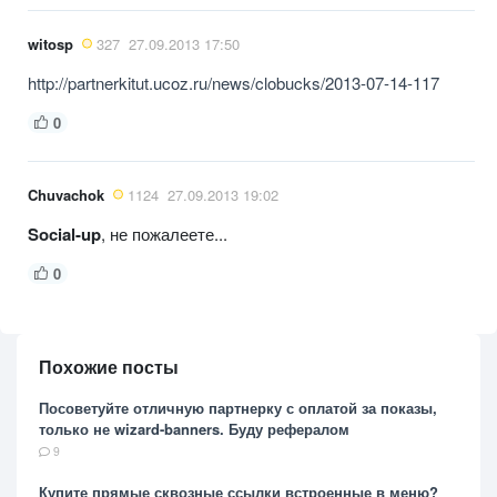
witosp
327
27.09.2013 17:50
http://partnerkitut.ucoz.ru/news/clobucks/2013-07-14-117
0
Chuvachok
1124
27.09.2013 19:02
Social-up
, не пожалеете...
0
Похожие посты
Посоветуйте отличную партнерку с оплатой за показы,
только не wizard-banners. Буду рефералом
9
Купите прямые сквозные ссылки встроенные в меню?