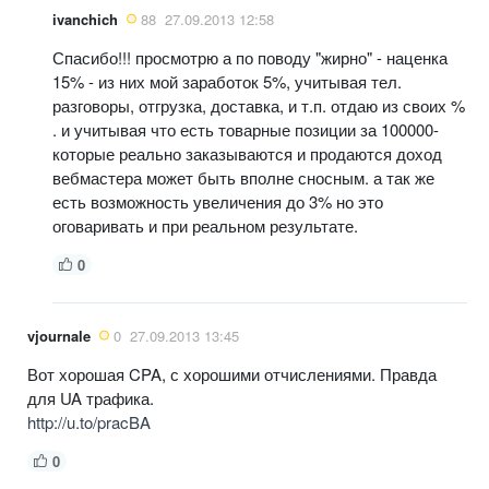
ivanchich
88
27.09.2013 12:58
Спасибо!!! просмотрю а по поводу "жирно" - наценка
15% - из них мой заработок 5%, учитывая тел.
разговоры, отгрузка, доставка, и т.п. отдаю из своих %
. и учитывая что есть товарные позиции за 100000-
которые реально заказываются и продаются доход
вебмастера может быть вполне сносным. а так же
есть возможность увеличения до 3% но это
оговаривать и при реальном результате.
0
vjournale
0
27.09.2013 13:45
Вот хорошая CPA, с хорошими отчислениями. Правда
для UA трафика.
http://u.to/pracBA
0