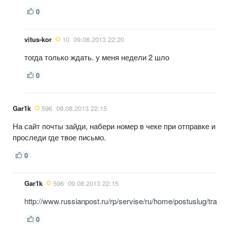
0
vitus-kor
10
09.08.2013 22:20
тогда только ждать. у меня недели 2 шло
0
Gar1k
596
09.08.2013 22:15
На сайт почты зайди, набери номер в чеке при отправке и
проследи где твое письмо.
0
Gar1k
596
09.08.2013 22:15
http://www.russianpost.ru/rp/servise/ru/home/postuslug/track
0