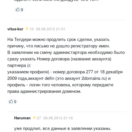
0
vitus-kor
10
09.08.2013 21:01
На Телдери можно продлить срок сделки, указать
причину, что письмо не дошло регистратору имен.
В заявлении на смену администартора необходимо было
сразу указать Номер договора (название аккаунта)
партнера (с
указанием профиля) - номер договора 277 от 18 декабря
2009 года,аккаунт defin (это аккаунт 2domains.ru) и
профиль - логин того человека, которому передаете
права администрирования доменом.
0
Haruman
27
09.08.2013 21:16
уже продлил, все данные в заявлении указаны.