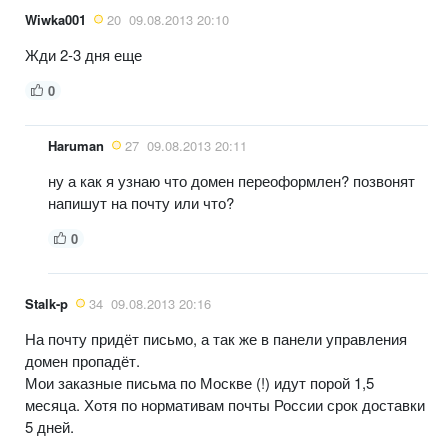
Wiwka001
20
09.08.2013 20:10
Жди 2-3 дня еще
0
Haruman
27
09.08.2013 20:11
ну а как я узнаю что домен переоформлен? позвонят
напишут на почту или что?
0
Stalk-p
34
09.08.2013 20:16
На почту придёт письмо, а так же в панели управления
домен пропадёт.
Мои заказные письма по Москве (!) идут порой 1,5
месяца. Хотя по нормативам почты России срок доставки
5 дней.