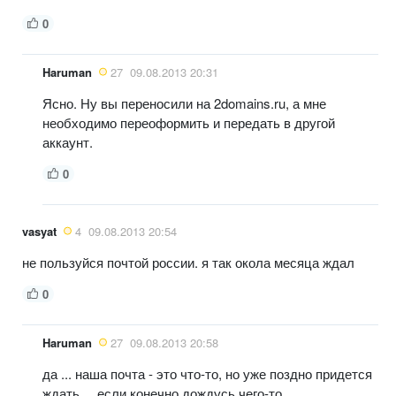
0
Haruman
27
09.08.2013 20:31
Ясно. Ну вы переносили на 2domains.ru, а мне
необходимо переоформить и передать в другой
аккаунт.
0
vasyat
4
09.08.2013 20:54
не пользуйся почтой россии. я так окола месяца ждал
0
Haruman
27
09.08.2013 20:58
да ... наша почта - это что-то, но уже поздно придется
ждать.... если конечно дождусь чего-то....