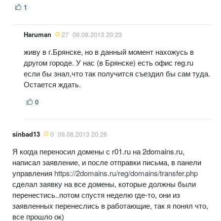
1
Haruman
27
09.08.2013 20:23
живу в г.Брянске, но в данный момент нахожусь в
другом городе. У нас (в Брянске) есть офис reg.ru
если бы знал,что так получится съездил бы сам туда.
Остается ждать.
0
sinbad13
0
09.08.2013 20:26
Я когда переносил домены с r01.ru на 2domains.ru,
написал заявление, и после отправки письма, в панели
управления
https://2domains.ru/reg/domains/transfer.php
сделал заявку на все домены, которые должны были
перенестись..потом спустя неделю где-то, они из
заявленных перенеслись в работающие, так я понял что,
все прошло ок)