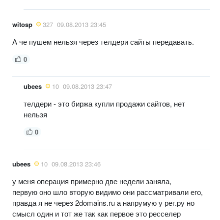
witosp
327
09.08.2013 23:45
А че пушем нельзя через телдери сайты передавать.
0
ubees
10
09.08.2013 23:47
телдери - это биржа купли продажи сайтов, нет
нельзя
0
ubees
10
09.08.2013 23:46
у меня операция примерно две недели заняла,
первую оно шло вторую видимо они рассматривали его,
правда я не через 2domains.ru а напрумую у рег.ру но
смысл один и тот же так как первое это ресселер