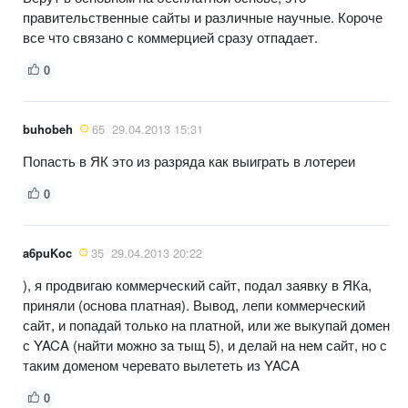
правительственные сайты и различные научные. Короче
все что связано с коммерцией сразу отпадает.
0
buhobeh
65
29.04.2013 15:31
Попасть в ЯК это из разряда как выиграть в лотереи
0
a6puKoc
35
29.04.2013 20:22
), я продвигаю коммерческий сайт, подал заявку в ЯКа,
приняли (основа платная). Вывод, лепи коммерческий
сайт, и попадай только на платной, или же выкупай домен
с YACA (найти можно за тыщ 5), и делай на нем сайт, но с
таким доменом черевато вылететь из YACA
0