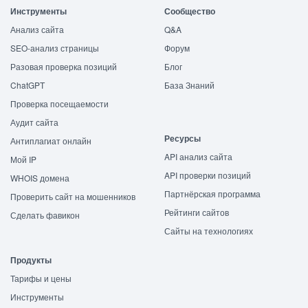
Инструменты
Сообщество
Анализ сайта
Q&A
SEO-анализ страницы
Форум
Разовая проверка позиций
Блог
ChatGPT
База Знаний
Проверка посещаемости
Аудит сайта
Ресурсы
Антиплагиат онлайн
API анализ сайта
Мой IP
API проверки позиций
WHOIS домена
Партнёрская программа
Проверить сайт на мошенников
Рейтинги сайтов
Сделать фавикон
Сайты на технологиях
Продукты
Тарифы и цены
Инструменты