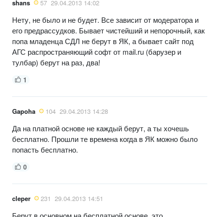
shans
57
29.04.2013 14:02
Нету, не было и не будет. Все зависит от модератора и
его предрассудков. Бывает чистейший и непорочный, как
попа младенца СДЛ не берут в ЯК, а бывает сайт под
АГС распространяющий софт от mail.ru (барузер и
тулбар) берут на раз, два!
1
Gapoha
104
29.04.2013 14:28
Да на платной основе не каждый берут, а ты хочешь
бесплатно. Прошли те времена когда в ЯК можно было
попасть бесплатно.
0
cleper
231
29.04.2013 14:51
Берут в основном на бесплатной основе, это