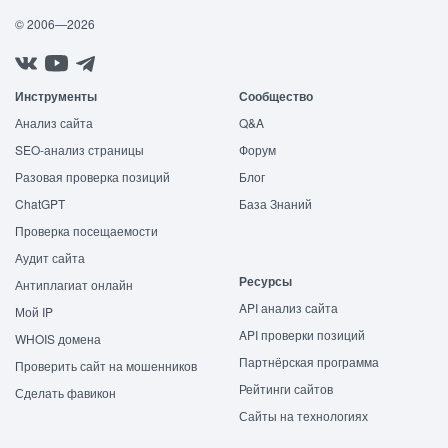
© 2006—2026
Инструменты
Сообщество
Анализ сайта
Q&A
SEO-анализ страницы
Форум
Разовая проверка позиций
Блог
ChatGPT
База Знаний
Проверка посещаемости
Аудит сайта
Ресурсы
Антиплагиат онлайн
API анализ сайта
Мой IP
API проверки позиций
WHOIS домена
Партнёрская программа
Проверить сайт на мошенников
Рейтинги сайтов
Сделать фавикон
Сайты на технологиях