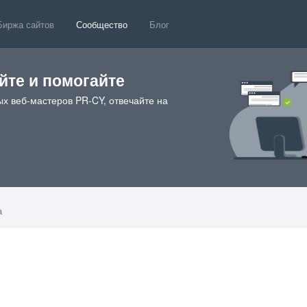
Биржа сайтов
Сообщество
Блог
те и помогайте
х веб-мастеров PR-CY, отвечайте на
a