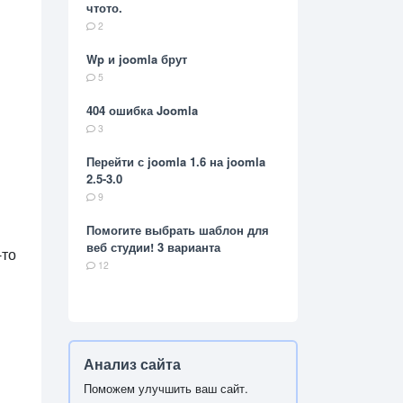
чтото.
2
Wp и joomla брут
5
404 ошибка Joomla
3
Перейти с joomla 1.6 на joomla
2.5-3.0
9
Помогите выбрать шаблон для
веб студии! 3 варианта
-то
12
Анализ сайта
Поможем улучшить ваш сайт.