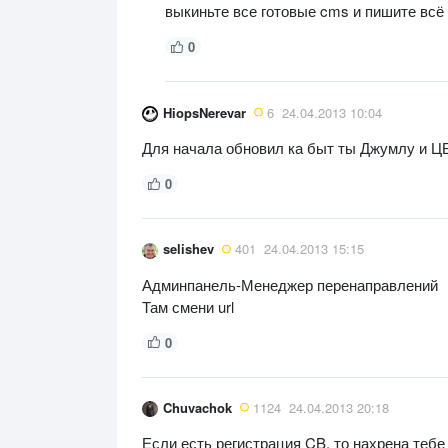
выкиньте все готовые cms и пишите всё 
0
HiopsNerevar
6
24.04.2013 10:04
Для начала обновил ка быт ты Джумлу и ЦБ
0
selishev
401
24.04.2013 15:15
Админпанель-Менеджер перенаправлений
Там смени url
0
Chuvachok
1124
24.04.2013 20:18
Если есть регистрация CB, то нахрена тебе