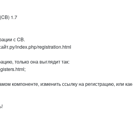
(CB) 1.7
рации с CB.
йт.ру/index.php/registration.html
ацию, только она выглядит так:
isters.html;
мом компоненте, изменить ссылку на регистрацию, или как
ь!