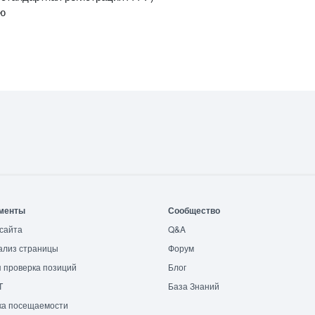
ию
менты
Сообщество
сайта
Q&A
ализ страницы
Форум
 проверка позиций
Блог
T
База Знаний
ка посещаемости