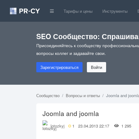
Тарифы и цены
Инструменты
SEO Сообщество: Спрашивай
Присоединяйтесь к сообществу профессиональны
вопросы коллег и задавайте свои.
Зарегистрироваться
Войти
Сообщество
Вопросы и ответы
Joomla and jooml
Joomla and joomla
lotozkyj
1
23.04.2013 22:17
1 295