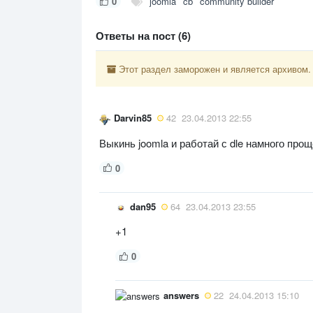
0
joomla
cb
community builder
Ответы на пост (6)
Этот раздел заморожен и является архивом.
Darvin85
42
23.04.2013 22:55
Выкинь joomla и работай с dle намного прощ
0
dan95
64
23.04.2013 23:55
+1
0
answers
22
24.04.2013 15:10