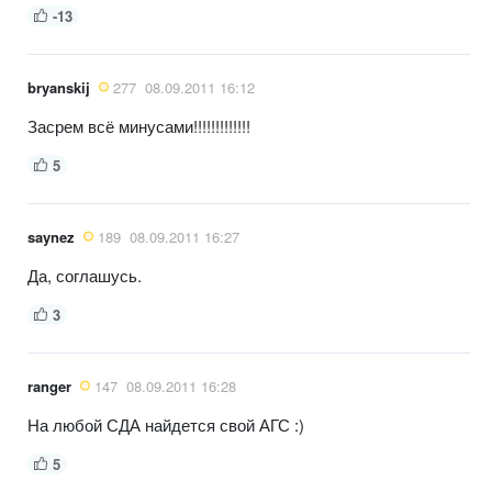
-13
bryanskij
277
08.09.2011 16:12
Засрем всё минусами!!!!!!!!!!!!!
5
saynez
189
08.09.2011 16:27
Да, соглашусь.
3
ranger
147
08.09.2011 16:28
На любой СДА найдется свой АГС :)
5