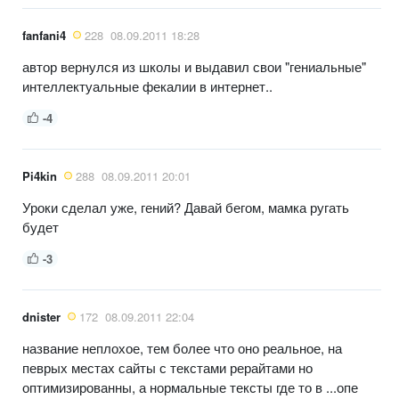
fanfani4
228
08.09.2011 18:28
автор вернулся из школы и выдавил свои "гениальные"
интеллектуальные фекалии в интернет..
-4
Pi4kin
288
08.09.2011 20:01
Уроки сделал уже, гений? Давай бегом, мамка ругать
будет
-3
dnister
172
08.09.2011 22:04
название неплохое, тем более что оно реальное, на
певрых местах сайты с текстами рерайтами но
оптимизированны, а нормальные тексты где то в ...опе